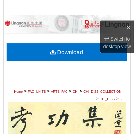
Search
Browse Collections
×
My Account
Switch to
desktop
view
About
Download
Digital Commons Network™
>
>
>
>
Home
FAC_UNITS
ARTS_FAC
CHI
CHI_DISS_COLLECTION
>
>
CHI_DISS
6