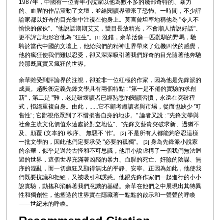
1987年，中國有一位青年小說家以他為數不多的幾部奇特的、暴力
的、血腥的作品震動了文壇，並給閱讀界帶來了恐怖。一時間，不少評
論家都以好奇的目光集中注視在他身上。莫言曾坦率地稱他為 "令人不
愉快的傢伙"、"他說話期期艾艾，雙目長放精光，不會順人情說好話"、
更不諱言地形容他為 "狂生"。
沒錯，余華活像一匹難馴的野馬，馳
[1]
騁於當代中國的文壇上，他給我們的精神世界帶來了危機四伏的感覺，
他的瘋狂使我們難以忍受，卻又深深吸引著我們好奇的目光隨著他奔馳
於那既真實又瘋狂的世界。
余華雖受到評論界的注視，卻並非一位紅極的作家，因為他是先鋒派的
成員。趙毅衡定義先鋒文學具有兩個特點 : "第一是不倦的實驗的求創
新"，第二是 "難，老是破壞讀者已經熟悉的閱讀習慣，永遠在突破程
式，拒絕重複自身。由此，......它不顧考慮讀者與市場，從而也缺少 '可
售性' ; 它鄙視俗眾到了不惜損害自身的地步。" 論者又說 : "先鋒文學與
社會主流文化價值永遠處於對立地位"、"先鋒文藝貴突破求新、過猶不
及、顛覆 (文本的) 秩序、 無惡不 '作'。
不是所有人都能夠容忍這樣
[2]
一批文學的，因此他們定要承受 "必要的孤獨"。
身為先鋒派小說家
[3]
的余華，似乎是過於古怪和不可思議，他用小說虛構了一個我們無法迴
避的世界，這個世界充滿著凶殘的暴力、血腥的死亡、奸險的陰謀、無
序的混亂，而一切瘋狂又顯得無比的平靜、安寧。正因為如此，他使我
們既要抗議和拒絕，又被吸引和誘惑。他跟先鋒作家們一起進行的小小
說實驗，動搖和消解著我們意識的基礎。余華在他們之中展現出其特異
性和獨創性，他塑造的世界實在隱藏著一點點的啟示和一聲聲的呼喚
――世紀末的呼喚。