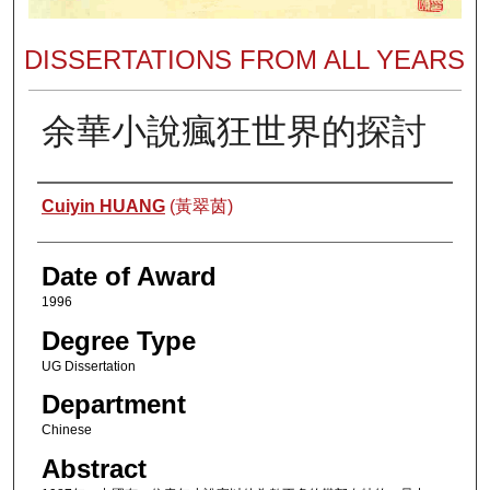
DISSERTATIONS FROM ALL YEARS
余華小說瘋狂世界的探討
Author
Cuiyin HUANG
(黃翠茵)
Date of Award
1996
Degree Type
UG Dissertation
Department
Chinese
Abstract