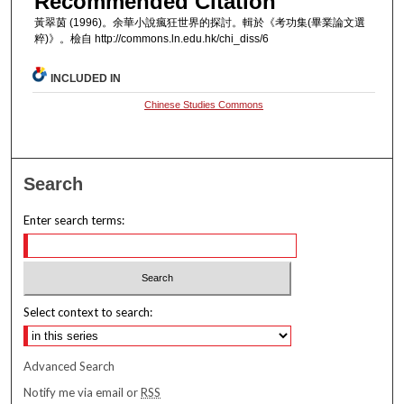
Recommended Citation
黃翠茵 (1996)。余華小說瘋狂世界的探討。輯於《考功集(畢業論文選
粹)》。檢自 http://commons.ln.edu.hk/chi_diss/6
INCLUDED IN
Chinese Studies Commons
Search
Enter search terms:
Select context to search:
Advanced Search
Notify me via email or
RSS