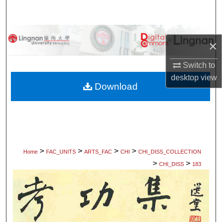
Search
Browse Collections
×
My Account
Switch to
desktop
view
About
Download
Digital Commons Network™
>
>
>
>
Home
FAC_UNITS
ARTS_FAC
CHI
CHI_DISS_COLLECTION
>
>
CHI_DISS
183