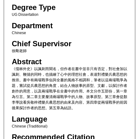
Degree Type
UG Dissertation
Department
Chinese
Chief Supervisor
徐剛老師
Abstract
《儒林外史》以諷刺而聞名，但作者在書中並非只有否定，對社會加以
諷刺、鞭撻的同時，也描繪了心中的理想社會，表達對禮樂兵農思想的
推崇。書中有兩場戰爭似與全書的風格不相調和，筆者以這兩場戰爭為
題，嘗試從兵農思想的角度，結合人物故事的原型、文獻，以探討作者
創作的用意，以及兩場戰爭在全書中的作用。本文分作五部份，第一章
為引言。第二章主要釐清兩埸戰爭中的人物、故事原型。第三章會從顏
李學說看吳敬梓禮樂兵農思想的由來及內容。第四章從兩場戰爭的前因
後果探討作者的思想。第五章為結語。
Language
Chinese (Traditional)
Recommended Citation