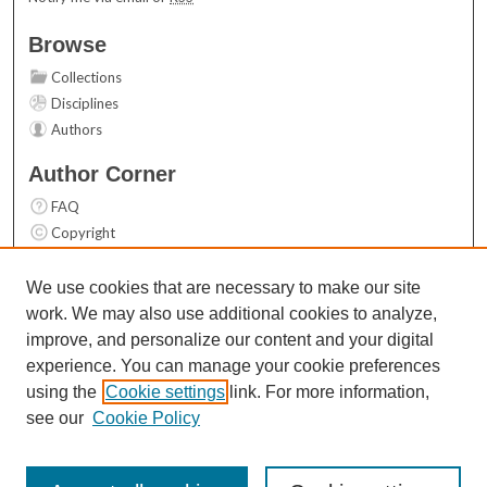
Browse
Collections
Disciplines
Authors
Author Corner
FAQ
Copyright
User Guide
Contact Us
We use cookies that are necessary to make our site
work. We may also use additional cookies to analyze,
Links
improve, and personalize our content and your digital
Top 10 Downloads (All time)
experience. You can manage your cookie preferences
Activity by year
using the
Cookie settings
link. For more information,
see our
Cookie Policy