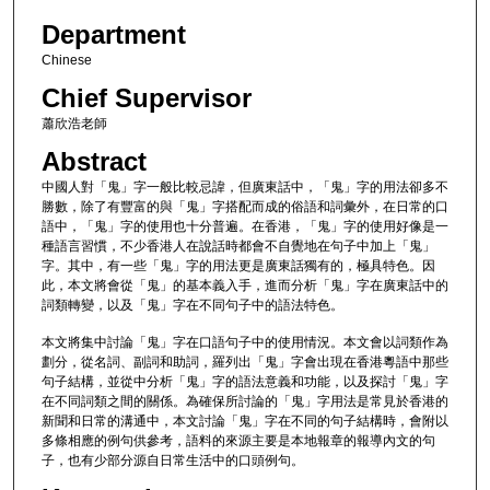
Department
Chinese
Chief Supervisor
蕭欣浩老師
Abstract
中國人對「鬼」字一般比較忌諱，但廣東話中，「鬼」字的用法卻多不
勝數，除了有豐富的與「鬼」字搭配而成的俗語和詞彙外，在日常的口
語中，「鬼」字的使用也十分普遍。在香港，「鬼」字的使用好像是一
種語言習慣，不少香港人在說話時都會不自覺地在句子中加上「鬼」
字。其中，有一些「鬼」字的用法更是廣東話獨有的，極具特色。因
此，本文將會從「鬼」的基本義入手，進而分析「鬼」字在廣東話中的
詞類轉變，以及「鬼」字在不同句子中的語法特色。
本文將集中討論「鬼」字在口語句子中的使用情況。本文會以詞類作為
劃分，從名詞、副詞和助詞，羅列出「鬼」字會出現在香港粵語中那些
句子結構，並從中分析「鬼」字的語法意義和功能，以及探討「鬼」字
在不同詞類之間的關係。為確保所討論的「鬼」字用法是常見於香港的
新聞和日常的溝通中，本文討論「鬼」字在不同的句子結構時，會附以
多條相應的例句供參考，語料的來源主要是本地報章的報導內文的句
子，也有少部分源自日常生活中的口頭例句。