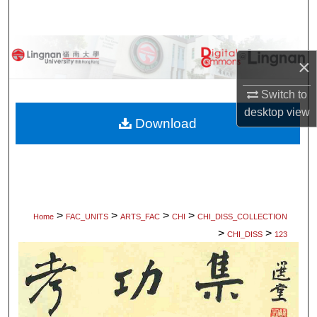
Search
Browse Collections
×
My Account
Switch to
desktop
view
About
Download
Digital Commons Network™
>
>
>
>
Home
FAC_UNITS
ARTS_FAC
CHI
CHI_DISS_COLLECTION
>
>
CHI_DISS
123