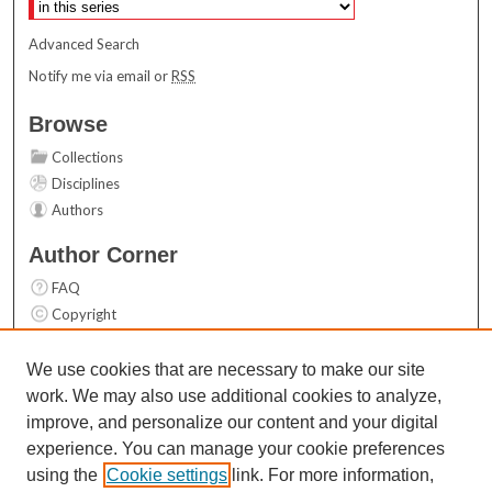
Advanced Search
Notify me via email or
RSS
Browse
Collections
Disciplines
Authors
Author Corner
FAQ
Copyright
User Guide
Contact Us
We use cookies that are necessary to make our site
work. We may also use additional cookies to analyze,
Links
improve, and personalize our content and your digital
Top 10 Downloads (All time)
experience. You can manage your cookie preferences
Activity by year
using the
Cookie settings
link. For more information,