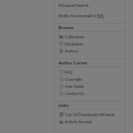
Advanced Search
Notify me via email or
RSS
Browse
Collections
Disciplines
Authors
Author Corner
FAQ
Copyright
User Guide
Contact Us
Links
Top 10 Downloads (All time)
Activity by year