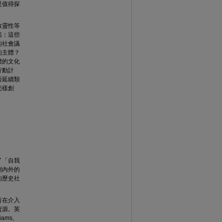
是值得探
教靈性等
括：這些
的社會議
的主體？
體的文化
行動計
否延續類
怎樣創
了「自我
制內外的
的歷史社
旨在介入
資源。英
ams,