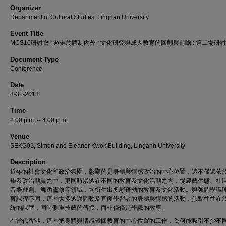
Organizer
Department of Cultural Studies, Lingnan University
Event Title
MCS10研討會 : 遊走於體制內外 : 文化研究與成人教育的回顧與前瞻 : 第二場研
Document Type
Conference
Date
8-31-2013
Time
2:00 p.m. -- 4:00 p.m.
Venue
SEKG09, Simon and Eleanor Kwok Building, Lingann University
Description
近年的社會文化和政治氛圍，彰顯的是身體與情感政治的中心位置，這不僅遍佈
舉及政治動員之中，更同時滲透在不同的教育及文化活動之內，從農藝生態、社
音樂戲劇、舞蹈靈修等領域，均衍生出多彩蓬勃的教育及文化活動。與強調學識
育課程不同，這些大多透過調動及直面學習者的身體與情感的活動，焦點往往在
統的課室，同時側重技藝的傳授，而非僅僅是學識的教導。
在當代香港，這些把身體與情感帶回教育的中心位置的工作，為何能吸引不少不