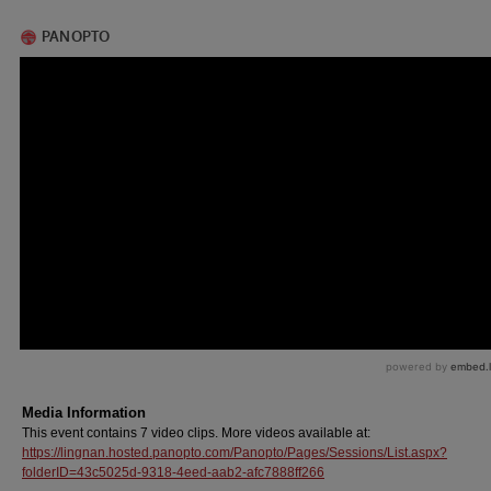
Media Information
This event contains 7 video clips. More videos available at:
https://lingnan.hosted.panopto.com/Panopto/Pages/Sessions/List.aspx?
folderID=43c5025d-9318-4eed-aab2-afc7888ff266