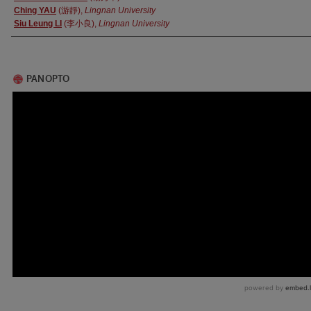
Ching YAU
(游靜),
Lingnan University
Siu Leung LI
(李小良),
Lingnan University