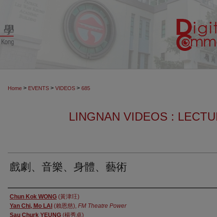
>
>
>
Home
EVENTS
VIDEOS
685
LINGNAN VIDEOS : LECT
戲劇、音樂、身體、藝術
Authors
Chun Kok WONG
(黃津玨)
Yan Chi, Mo LAI
(賴恩慈),
FM Theatre Power
Sau Churk YEUNG
(楊秀卓)