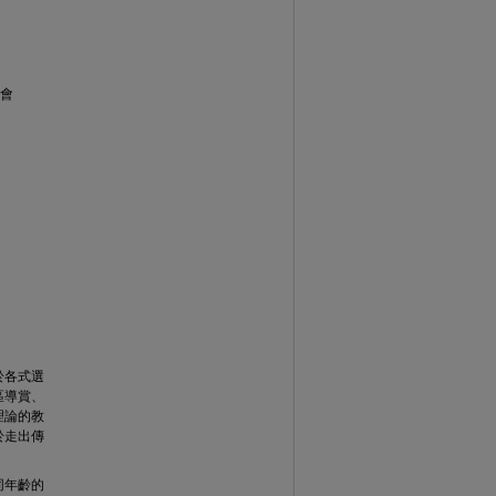
討會
於各式選
區導賞、
理論的教
於走出傳
同年齡的