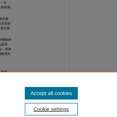
另一方
富的民間
來的發
與文化研
討當代香
學與體制內
效及局
焦點，從農
感教育的
、藝術
Accept all cookies
Cookie settings