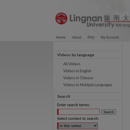
Home
About
FAQ
My Account
Videos by language
All Videos
Videos in English
Videos in Chinese
Videos in Multiple Languages
Search
Enter search terms:
Select context to search: