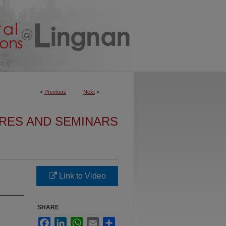
<
Previous
Next
>
URES AND SEMINARS
Link to Video
SHARE
Facebook
LinkedIn
WhatsApp
Email
Share