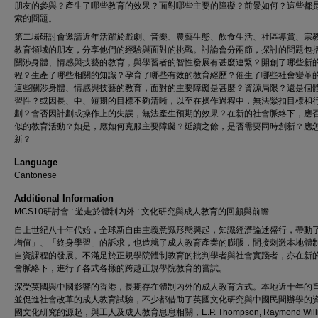
朋友的參與？產生了哪些教育的效果？面對哪些主要的障礙？前景如何？這些都
索的問題。
第二場研討會邀請近年活躍於戲劇、音樂、農藝生態、飲食生活、社區導賞、宗
教育領域的朋友，分享他們的經驗與面對的挑戰。討論會分兩節，探討的問題包
關涉身體、情感與技藝的教育，與學習者的智性發展有甚麼連繋？開創了哪些新
程？生產了哪些相關的知識？孕育了哪些有效的教育經歷？催生了哪些社會變革
這些關涉身體、情感與技藝的教育，面對的主要障礙是甚麼？資源局限？還是個
習性？或因長、中、短期的目標不夠清晰，以至在操作過程中，無法緊扣目標和
劃？會否因計劃或操作上的失誤，無法產生預期的效果？在新的社會脈絡下，應
似的教育活動？如是，應如何克服主要障礙？延續之餘，是否需要同時創新？應
新？
Language
Cantonese
Additional Information
MCS10研討會 : 遊走於體制內外 : 文化研究與成人教育的回顧與前瞻
自上世紀八十年代始，全球新自由主義意識形態興起，知識經濟論述盛行，帶動
增值」、「終身學習」的訴求，也造就了成人教育產業的膨脹，間接刺激本地體
自資課程的發展。不滿足於正規學院體制教育的批判學者與社會實踐者，亦在新
會脈絡下，進行了各式各樣的跨越正規學院教育的嘗試。
深受英國與中國影響的香港，長期存在體制內外的成人教育方式。本地近十年的
並促進社會改革的成人教育試驗，不少都借助了英國文化研究與中國民間辦學的
國文化研究的源起，與工人及成人教育息息相關，E.P. Thompson, Raymond Willi