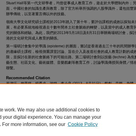
Stuart Hall等第一代文研學者，均曾從事成人教育工作，遊走於大學體制內外；
面，中國社會的知識生產與教育，除了官方科舉所強調的八股學識外，還包括豐
辦學傳統，以至著重言傳以外的技藝。
嶺南大學文化研究碩士課程於2013年踏入了第十年，要評估課程的成效以探知未
展，有必要系統地檢視過去十數年間本土社會脈絡的轉變，以及當中的成人教育
究的關係和經驗。為此，我們於2013年5月18日及8月31日舉辦兩場研討會，探
港的文化研究與成人教育的關係。
第一場研討會集中於學識 (episteme) 的層面，嘗試從香港過去三十年的民間辦
的邊緣碩士課程，檢視側重課堂討論、旨在介入及改造社會的成人教育計劃的成
限，並探討在新的社會脈絡下的可能出路。第二場研討會則以技藝 (techne) 為
藝生態、社區文化、藝術媒體、音樂戲劇等教育工作，討論學識傳授與身體／情
聯繫。
Recommended Citation
黃津玨、賴恩慈、楊秀卓、游靜、李小良 (2013，8月31日)。戲劇、音樂、身體
[視頻]。檢自 http://commons.ln.edu.hk/videos/685
te work. We may also use additional cookies to
d your digital experience. You can manage your
. For more information, see our
Cookie Policy
Home
|
About
|
FAQ
|
My Account
|
Accessibility Statement