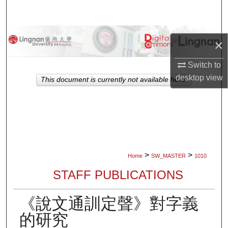
Search
Browse Collections
×
My Account
Switch to
desktop
view
This document is currently not available here.
About
Digital Commons Network™
>
>
Home
SW_MASTER
1010
STAFF PUBLICATIONS
《說文通訓定聲》對字義
的研究