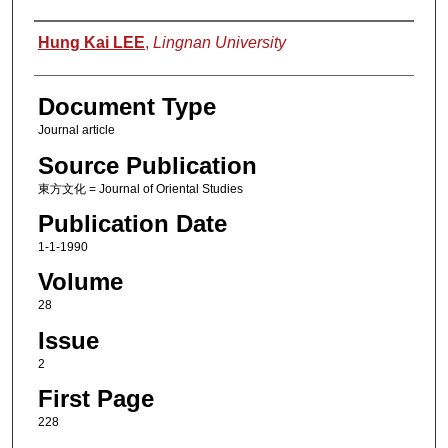
Authors
Hung Kai LEE
,
Lingnan University
Document Type
Journal article
Source Publication
東方文化 = Journal of Oriental Studies
Publication Date
1-1-1990
Volume
28
Issue
2
First Page
228