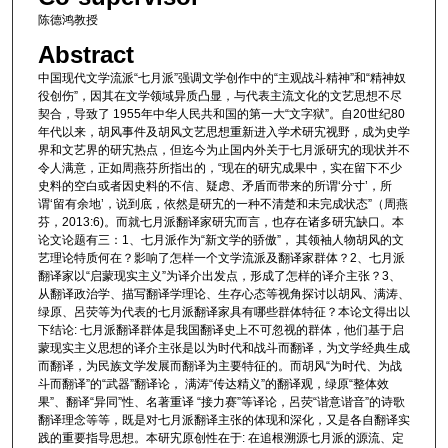
陈德鸿教授
Abstract
中国现代文学流派“七月派”强调文学创作中的“主观战斗精神”和“精神奴
役创伤”，因其在文学领域异质凸显，与代表主流文化的文艺思想不尽
契合，导致了 1955年中华人民共和国的第一大“文字狱”。自20世纪80
年代以来，胡风事件及胡风文艺思想重新进入学术研宄视野，成为史学
界和文艺界的研宄热点，但迄今为止国内外关于七月派研宄的现状并不
令人满意，正如周燕芬所指出的，“现在的研宄成果中，实在留下不少
史料的空白或者因史料的不信、疑虑、矛盾而带来的所谓‘分寸’，所
谓‘留有余地’，说到底，依然是研宄的一种不清楚和未完成状态”（周燕
芬，2013:6)。而就七月派翻译家研宄而言，也存在诸多研宄缺口。本
论文论题有三：1、七月派作为“新文学的骄傲”， 其领袖人物胡风的文
艺理论特质何在？影响了怎样一个文学流派及翻译家群体？2、七月派
翻译家以“启蒙现实主义”为译介出发点，形成了怎样的译介主张？3、
从翻译政治学、描写翻译学理论、生存心态等视角探讨以胡风、满涛、
绿原、呂荧等为代表的七月派翻译家具有哪些群体特征？本论文得出以
下结论: 七月派翻译群体是我国翻译史上不可忽视的群体，他们基于启
蒙现实主义思想的译介主张是以为时代和战斗而翻译，为文学经典生成
而翻译，为民族文学发展而翻译为主要特征的。而胡风“为时代、为战
斗而翻译”的“武器”翻译论， 满涛“传达精义”的翻译观，绿原“整体效
果”、翻译“异同”性、名著重译 “接力赛”等译论，呂荧“谐意谐音”的诗歌
翻译理念等等，既是对七月派翻译主张的体现和深化，又是各自翻译实
践的重要指导思想。本研宄原创性在于: 在追根溯源七月派的源流、定