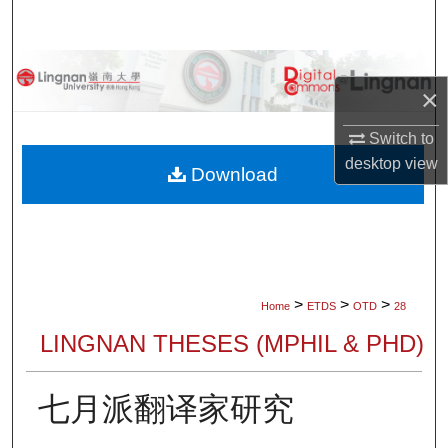
Search
Browse Collections
×
My Account
Switch to
desktop
view
About
Download
Digital Commons Network™
>
>
>
Home
ETDS
OTD
28
LINGNAN THESES (MPHIL & PHD)
七月派翻译家研究