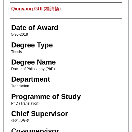
Author
Qingyang GUI
(桂清扬)
Date of Award
5-30-2018
Degree Type
Thesis
Degree Name
Doctor of Philosophy (PhD)
Department
Translation
Programme of Study
PhD (Translation)
Chief Supervisor
孙艺风教授
Co-supervisor