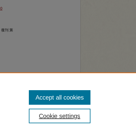
.0
，復刊 第
Accept all cookies
Cookie settings
無