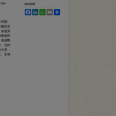
n the
SHARE
Facebook
LinkedIn
WhatsApp
Email
Share
不同體
音樂語言
，各盡其
羽兩相對
，爲側艷
件。沈約
的大背
二、音律