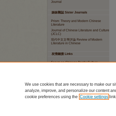
Journal
姊妹雜誌 Sister Journals
Prism: Theory and Modern Chinese
Literature
Journal of Chinese Literature and Culture
(JCLC)
現代中文文學評論 Review of Modern
Literature in Chinese
友情鏈接 Links
Forum on Chinese Poetic Culture
ISSN: 1562-5915
We use cookies that are necessary to make our si
EISSN: 2788-4376
analyze, improve, and personalize our content an
cookie preferences using the
Cookie settings
link