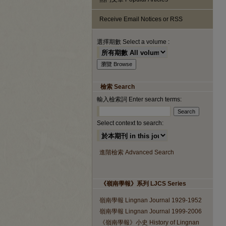
Receive Email Notices or RSS
選擇期數 Select a volume :
檢索 Search
輸入檢索詞 Enter search terms:
Select context to search:
進階檢索 Advanced Search
《嶺南學報》系列 LJCS Series
嶺南學報 Lingnan Journal 1929-1952
嶺南學報 Lingnan Journal 1999-2006
《嶺南學報》小史 History of Lingnan