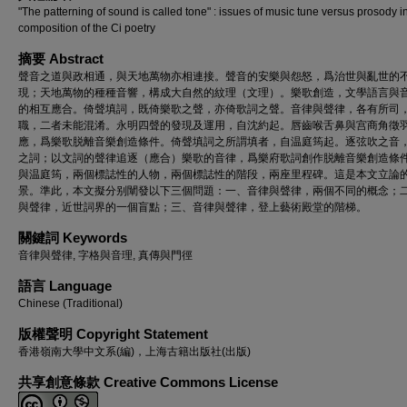
"The patterning of sound is called tone" : issues of music tune versus prosody i
composition of the Ci poetry
摘要 Abstract
聲音之道與政相通，與天地萬物亦相連接。聲音的安樂與怨怒，爲治世與亂世的
現；天地萬物的種種音響，構成大自然的紋理（文理）。樂歌創造，文學語言與
的相互應合。倚聲填詞，既倚樂歌之聲，亦倚歌詞之聲。音律與聲律，各有所司
職，二者未能混淆。永明四聲的發現及運用，自沈約起。唇齒喉舌鼻與宫商角徵
應，爲樂歌脱離音樂創造條件。倚聲填詞之所謂填者，自温庭筠起。逐弦吹之音
之詞；以文詞的聲律追逐（應合）樂歌的音律，爲樂府歌詞創作脱離音樂創造條
與温庭筠，兩個標誌性的人物，兩個標誌性的階段，兩座里程碑。這是本文立論
景。準此，本文擬分别闡發以下三個問題：一、音律與聲律，兩個不同的概念；
與聲律，近世詞界的一個盲點；三、音律與聲律，登上藝術殿堂的階梯。
關鍵詞 Keywords
音律與聲律, 字格與音理, 真傳與門徑
語言 Language
Chinese (Traditional)
版權聲明 Copyright Statement
香港嶺南大學中文系(編)，上海古籍出版社(出版)
共享創意條款 Creative Commons License