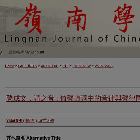
Q
我的帳戶 My Account
>
>
>
>
>
Home
FAC_UNITS
ARTS_FAC
CHI
LJCS_NEW
Vol. 5 (2016)
聲成文，謂之音 : 倚聲填詞中的音律與聲律
Authors
Yidui SHI
(施議對),
澳門大學
其他篇名 Alternative Title