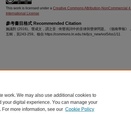
This work is licensed under a
Creative Commons Attribution-NonCommercial 4
International License
參考書目格式 Recommended Citation
施議對 (2016)。聲成文，謂之音 : 倚聲填詞中的音律與聲律問題。《嶺南學報》
五輯，頁243-259。檢自 https://commons.ln.edu.hk/ljcs_new/vol5/iss1/11
te work. We may also use additional cookies to
d your digital experience. You can manage your
. For more information, see our
Cookie Policy
主頁 Home
|
關於我們 About
|
常見問題 FAQ
|
我的帳戶 My Account
|
障礙網頁聲明 Accessibility Statement