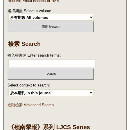
Receive Email Notices or RSS
選擇期數 Select a volume :
檢索 Search
輸入檢索詞 Enter search terms:
Select context to search:
進階檢索 Advanced Search
《嶺南學報》系列 LJCS Series