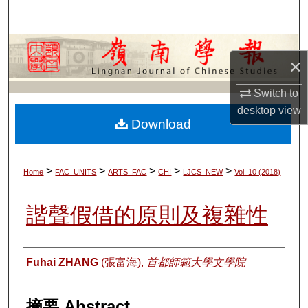
Search
Browse Collections
×
My Account
Switch to
desktop
view
About
Download
Digital Commons Network™
>
>
>
>
>
Home
FAC_UNITS
ARTS_FAC
CHI
LJCS_NEW
Vol. 10 (2018)
諧聲假借的原則及複雜性
Authors
Fuhai ZHANG
(張富海),
首都師範大學文學院
摘要 Abstract