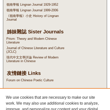
嶺南學報 Lingnan Journal 1929-1952
嶺南學報 Lingnan Journal 1999-2006
《嶺南學報》小史 History of Lingnan
Journal
姊妹雜誌 Sister Journals
Prism: Theory and Modern Chinese
Literature
Journal of Chinese Literature and Culture
(JCLC)
現代中文文學評論 Review of Modern
Literature in Chinese
友情鏈接 Links
Forum on Chinese Poetic Culture
ISSN: 1562-5915
We use cookies that are necessary to make our site
EISSN: 2788-4376
work. We may also use additional cookies to analyze,
improve, and personalize our content and your digital