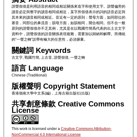
諧聲假借是利用語音的相同或相近關係來造字和使用文字。諧聲偏旁的
讀音必定與整字的讀音相同或相近，某字所假借表示的詞的語音必定與
其本來的讀音相同或相近。音近有一定的原則：聲母方面，如同部位的
塞音，同部位的鼻流音；韻母方面，如韻相同，開合相同。但不合一般
原則的諧聲假借亦不乏其例，尤其是在以戰國竹簡爲代表的出土古文字
資料中，諧聲假借的語音關係表現複雜，需要加以歸納和解釋。而傳統
的“一聲之轉”説帶有極大的任意性，必須摒棄。
關鍵詞 Keywords
古文字, 戰國竹簡, 上古音, 諧聲假借, 一聲之轉
語言 Language
Chinese (Traditional)
版權聲明 Copyright Statement
香港嶺南大學中文系(編)，上海古籍出版社(出版)
共享創意條款 Creative Commons
License
This work is licensed under a
Creative Commons Attribution-
NonCommercial 4.0 International License