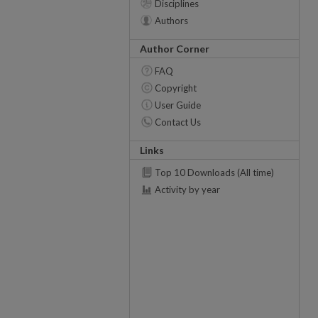
Disciplines
Authors
Author Corner
FAQ
Copyright
User Guide
Contact Us
Links
Top 10 Downloads (All time)
Activity by year