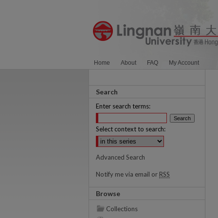
Home
About
FAQ
My Account
Search
Enter search terms:
Select context to search:
Advanced Search
Notify me via email or
RSS
Browse
Collections