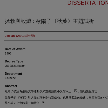
DISSERTATIO
拯救與毀滅 : 歐陽子《秋葉》主題試析
Author
Jinxian YANG
(楊勁賢)
Date of Award
1996
Degree Type
UG Dissertation
Department
Chinese
Abstract
[1]
歐陽子被認為是新文學運動以來重要短篇小說作家之一
，隱地先生亦言 :
歐陽子的《秋葉》對人物心理刻劃特別成功。她三番四次的修改，重寫自己的作
[2]
界小說史上也將是一個特例。