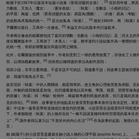
[3]
歐陽子於1967年出版首本短篇小說集《那長頭髮的女孩》，
並於四年後，將其
力刪改，又加入〈魔女〉、〈素珍表姐〉、〈秋葉〉；並刪去〈小南的日記〉、
的早晨〉兩篇，也將 〈那長頭髮的女孩〉易題為(覺醒〉、〈約會〉易為〈考驗
[3]
[4]
的改動為求風格的統一。
是次結集為《秋葉》。
後於1980年，將 《秋葉》
[5]
予爾雅出版社，又再作一次修改。
本論文亦以此版本作討論藍本。
作者兩次修改的範圍都包括了篇目的增刪：先刪去〈小南的日記〉及〈貝太太的
後在爾雅版本中，又再加了〈木美人〉一篇，務求達到小說結集作為一整體的統
此統一性，有助於聯繫篇目與篇目間之關係。
此外，在爾雅版的個別篇章中，作者刻意對三一律的應用放寬了，亦強化了人物
[6]
寫，以增加戲劇效果。
但依然以極簡捷的筆法為創作原則：
我寫小說，非常注重簡捷。不是非說不可的話，我儘量不說；與故事主題無切要
[7]
節，我儘可能免去不寫。
故呈現於〈秋葉〉中的人際關係，都是簡單的，使主角的心理衝突更為突顯。至
面，外貌的描寫無疑是加強，但仍儘量避免以其外貌、學識、籍貫、習慣等做為
的依據 (〈秋葉〉與〈考驗〉較例外，兩篇都考慮到民族的差異，但只是藉此表
[8]
見的存在)。
同時，故事發生的地點及社會背景對故事本身亦沒有決定性，甚至
葉》中沒有一篇章是帶有道德或社會批判的意圖。小說背景在這樣受到不同程度
下，作者都能使〈秋葉〉的人物存在於 "一種不訴諸某種特殊時空環境的基本生存
[9]
[10]
上"，
讓作者得以著力以 "不形於外的內心生活"
作為故事的起點；無怪白先
言：
她 (歐陽子) 的小說背景是建築在她小說人物的心理平面 (psychic force) 上。......