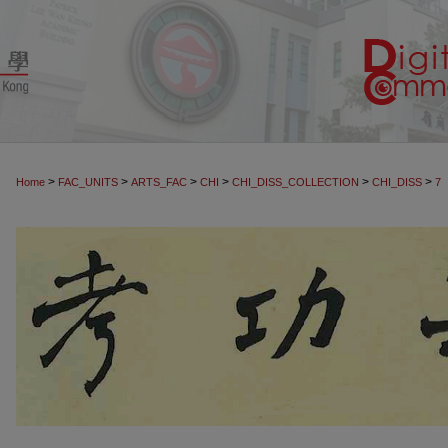
>
>
>
>
>
>
Home
FAC_UNITS
ARTS_FAC
CHI
CHI_DISS_COLLECTION
CHI_DISS
7