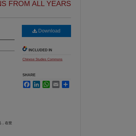
NS FROM ALL YEARS
Download
INCLUDED IN
Chinese Studies Commons
SHARE
Facebook
LinkedIn
WhatsApp
Email
Share
品，在世