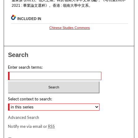
2021 : 畢業論文選粹》。香港 : 嶺南大學中文系。
INCLUDED IN
Chinese Studies Commons
Search
Enter search terms:
Select context to search:
Advanced Search
Notify me via email or
RSS