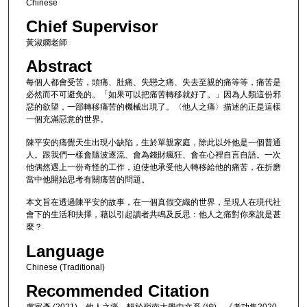
Chinese
Chief Supervisor
黃淑嫻老師
Abstract
每個人都會受苦，頭痛、肚痛、失戀之痛、失去至親的痛等等，痛苦是
必然而不可避免的。「如果可以把痛苦轉移就好了。」因為人類這份邪
惡的欲望，一部轉移痛苦的機械出現了。〈他人之痛〉描述的正是這樣
一個充滿惡意的世界。
陳平安的痛覺天生出現小缺陷，生於單親家庭，除此以外他是一個普通
人。跟我們一樣會隨波逐流、會為錢財瘋狂、會在心裡自言自語。一次
他偶然遇上一份奇怪的工作，迫使他承受他人轉移給他的痛苦，在折磨
當中他開始思考有關痛苦的問題。
本文旨在透過陳平安的故事，在一個真假交織的世界，呈現人在現代社
會下的生活和抉擇，藉以引起讀者共鳴及反思：他人之痛對你來說是甚
麼？
Language
Chinese (Traditional)
Recommended Citation
盧家彥 (2021)。他人之痛。輯於嶺南大學中文系 (編)，《考功集2020-