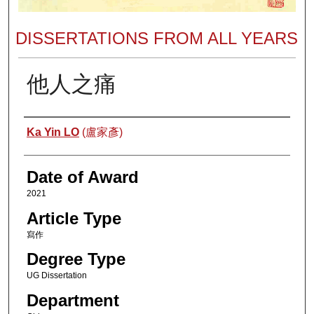
DISSERTATIONS FROM ALL YEARS
他人之痛
Author
Ka Yin LO
(盧家彥)
Date of Award
2021
Article Type
寫作
Degree Type
UG Dissertation
Department