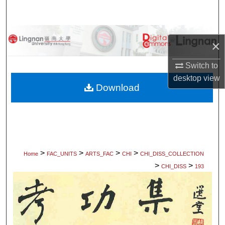
Search
Browse Collections
×
My Account
Switch to
desktop
view
About
Download
Digital Commons Network™
>
>
>
>
Home
FAC_UNITS
ARTS_FAC
CHI
CHI_DISS_COLLECTION
>
>
CHI_DISS
193