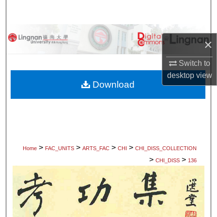
Search
Browse Collections
×
My Account
Switch to
desktop
view
About
Download
Digital Commons Network™
>
>
>
>
Home
FAC_UNITS
ARTS_FAC
CHI
CHI_DISS_COLLECTION
>
>
CHI_DISS
136