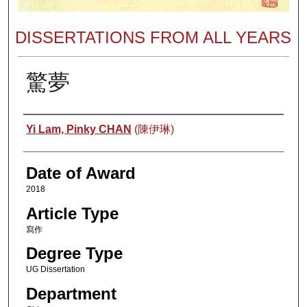
DISSERTATIONS FROM ALL YEARS
驚夢
Author
Yi Lam, Pinky CHAN
(陳伊琳)
Date of Award
2018
Article Type
寫作
Degree Type
UG Dissertation
Department