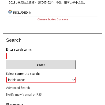
2018 : 畢業論文選粹》 (頁505-524)。香港 : 嶺南大學中文系。
INCLUDED IN
Chinese Studies Commons
Search
Enter search terms:
Select context to search:
Advanced Search
Notify me via email or
RSS
Browse