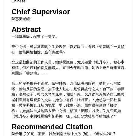
Chinese
Chief Supervisor
陳惠英老師
Abstract
一場戲曲節，敲響了一場夢。
夢中之情，可以當真嗎？生於現代，愛好崑曲，會遇上知音嗎？一見傾
心，便能兩情相悅、廝守終生嗎？
念念是戲曲節的工作人員，她熱愛崑曲，尤其鍾愛《牡丹亭》。她心中
有情，但所遇到的都是無緣人。直到今年戲曲節，她遇上來自蘇州某崑
劇團的「柳夢梅」……
台上的柳夢梅身姿翩然、氣宇軒昂，含情脈脈的眼神、撩動人心的歌
喉、義無反顧的愛戀，無不使人動心，是值得託付之人；台下的「柳夢
梅」毫無架子，與念念談笑風生，和藹可親。念念從來沒想過自己能與
崑劇演員有這麼多的交集，她心中有個「牡丹夢」：她想做一回杜麗
娘，與柳夢梅真真切切地愛一場，此生不渝。面對眼前這位「柳夢
梅」，她無法自拔地陷入夢中之情，然而「夢醒」以後，又是否真如
《牡丹亭》中的杜麗娘和柳夢梅一樣，走出夢境後能再續情緣？"
Recommended Citation
陳伊琳 (2018)。驚夢。輯於嶺南大學中文系 (編)，《考功集2017-