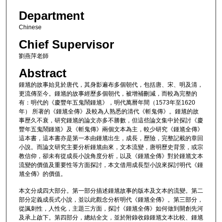
Department
Chinese
Chief Supervisor
劉燕萍老師
Abstract
鍾馗的故事始見於唐代，其身影遍布多個朝代，包括唐、宋、明及清，
更流傳至今。鍾馗的故事經歷多個朝代，被增補刪減，而較為完整的
有：明代的《慶豐年五鬼鬧鍾馗》，明代萬曆年間（1573年至1620
年） 所著的《鍾馗全傳》及較為人熟悉的清代《斬鬼傳》。鍾馗的故
事歷久不衰，研究鍾馗的論文亦多不勝數，但這些論文集中於探討《慶
豐年五鬼鬧鍾馗》及《斬鬼傳》兩個文本為主，較少研究《鍾馗全傳》
這本書，這本書亦是第一本由鍾馗出生，成長，歷險，完整記載的章回
小說。而論文研究主要分析鍾馗由來，文本流變，唐明歷史背景，或宗
教信仰，卻未有從成長小說角度分析，以及《鍾馗全傳》對於鍾馗文本
流變的價值及重要性等方面探討，本文借用成長型小說來探討明代《鍾
馗全傳》的價值。
本文分成四大部分。第一部分描述鍾馗故事的版本及文本的流變。第二
部分定義成長式小說，並以此觀念分析明代《鍾馗全傳》。第三部分，
從諷刺性，人性化，主題三方面，探討《鍾馗全傳》如何做到開創先河
及承上啟下。第四部分，總結全文，並於附錄收錄鍾馗文本比較、鍾馗