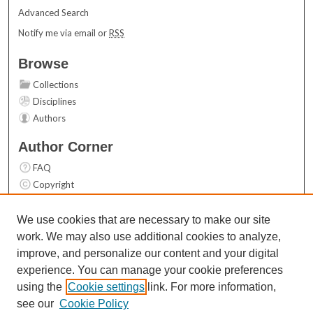
Advanced Search
Notify me via email or
RSS
Browse
Collections
Disciplines
Authors
Author Corner
FAQ
Copyright
User Guide
Contact Us
We use cookies that are necessary to make our site
work. We may also use additional cookies to analyze,
Links
improve, and personalize our content and your digital
Top 10 Downloads (All time)
experience. You can manage your cookie preferences
Activity by year
using the
Cookie settings
link. For more information,
see our
Cookie Policy