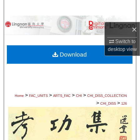
Search
Browse Collections
×
My Account
Switch to
desktop
view
About
Download
Digital Commons Network™
>
>
>
>
Home
FAC_UNITS
ARTS_FAC
CHI
CHI_DISS_COLLECTION
>
>
CHI_DISS
126