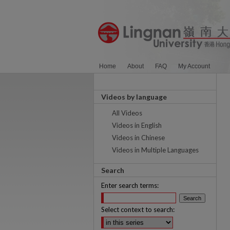
Home
About
FAQ
My Account
Videos by language
All Videos
Videos in English
Videos in Chinese
Videos in Multiple Languages
Search
Enter search terms:
Select context to search: