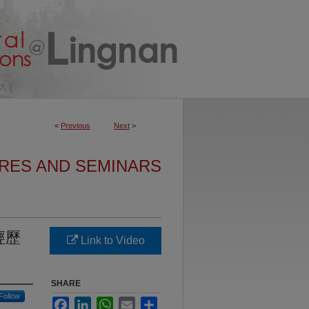
<
Previous
Next
>
URES AND SEMINARS
起經歷
Link to Video
SHARE
Follow
Facebook
LinkedIn
WhatsApp
Email
Share