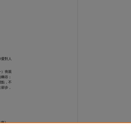
摯愛對人
一）喪親
的幽谷；
優點，不
生卻步，
親之痛》