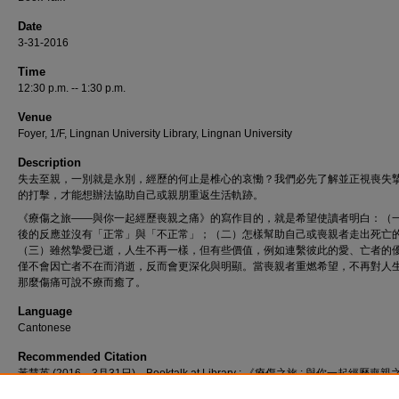
Date
3-31-2016
Time
12:30 p.m. -- 1:30 p.m.
Venue
Foyer, 1/F, Lingnan University Library, Lingnan University
Description
失去至親，一別就是永別，經歷的何止是椎心的哀慟？我們必先了解並正視喪失
的打擊，才能想辦法協助自己或親朋重返生活軌跡。
《療傷之旅——與你一起經歷喪親之痛》的寫作目的，就是希望使讀者明白：（
後的反應並沒有「正常」與「不正常」；（二）怎樣幫助自己或喪親者走出死亡
（三）雖然摯愛已逝，人生不再一樣，但有些價值，例如連繫彼此的愛、亡者的
僅不會因亡者不在而消逝，反而會更深化與明顯。當喪親者重燃希望，不再對人
那麼傷痛可說不療而癒了。
Language
Cantonese
Recommended Citation
黃慧英 (2016，3月31日)。Booktalk at Library : 《療傷之旅 : 與你一起經歷喪
[視頻]。檢自 http://commons.ln.edu.hk/videos/714