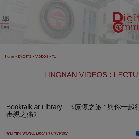
>
>
>
Home
EVENTS
VIDEOS
714
LINGNAN VIDEOS : LECT
Booktalk at Library : 《療傷之旅 : 與你一
喪親之痛》
Authors
Wai Ying WONG
,
Lingnan University