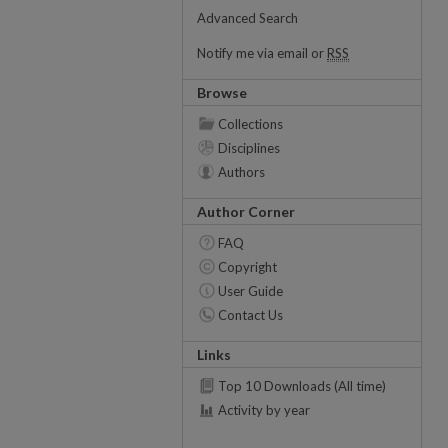
Advanced Search
Notify me via email or
RSS
Browse
Collections
Disciplines
Authors
Author Corner
FAQ
Copyright
User Guide
Contact Us
Links
Top 10 Downloads (All time)
Activity by year