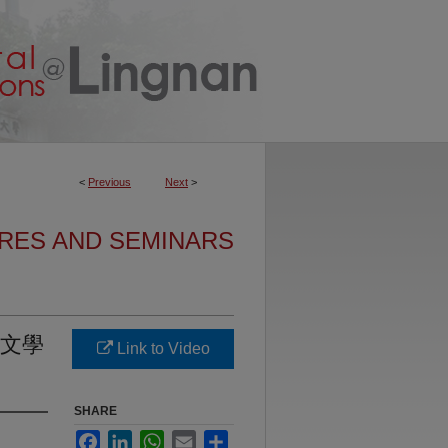
<
Previous
Next
>
URES AND SEMINARS
港文學
Link to Video
SHARE
Facebook
LinkedIn
WhatsApp
Email
Share