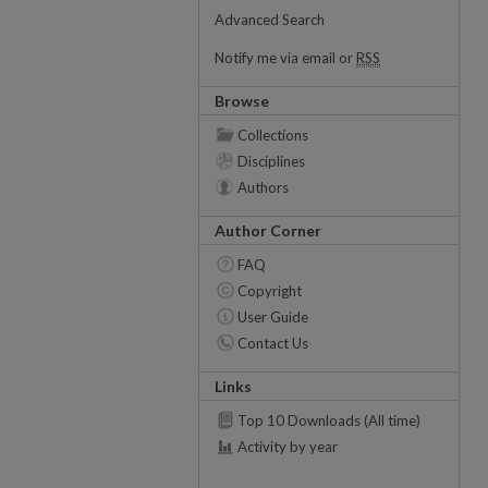
Advanced Search
Notify me via email or
RSS
Browse
Collections
Disciplines
Authors
Author Corner
FAQ
Copyright
User Guide
Contact Us
Links
Top 10 Downloads (All time)
Activity by year