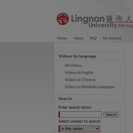
Home
About
FAQ
My Account
Videos by language
All Videos
Videos in English
Videos in Chinese
Videos in Multiple Languages
Search
Enter search terms:
Select context to search: