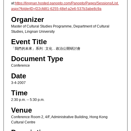
at:
https://lingnan.hosted.panopto.com/Panopto/Pages/Sessions/List.
aspx?folderID=f22cfd81-6255-48ef-a2e6-537b3abe8c9a
Organizer
Master of Cultural Studies Programme, Department of Cultural
Studies, Lingnan University
Event Title
「我們的未來」系列 : 文化．政治公開研討會
Document Type
Conference
Date
3-4-2007
Time
2:30 p.m. -- 5:30 p.m.
Venue
Conference Room 2, 4/F, Administrative Building, Hong Kong
Cultural Centre