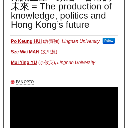
未來 = The production of
knowledge, politics and
Hong Kong’s future
Authors
Po Keung HUI
(許寶強),
Lingnan University
Follow
Sze Wai MAN
(文思慧)
Mui Ying YU
(余攸英),
Lingnan University