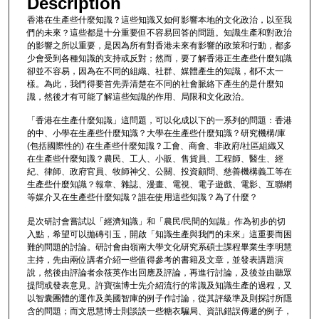
Description
香港在生產些什麼知識？這些知識又如何影響本地的文化政治，以至我
們的未來？這些都是十分重要但不容易回答的問題。知識生產和對政治
的影響之所以重要，是因為所有對香港未來有影響的政策和行動，都多
少會受到各種知識的支持或反對；然而，要了解香港正生產些什麼知識
卻並不容易，因為在不同的組織、社群、媒體產生的知識，都不太一
樣。為此，我們得要首先弄清楚在不同的社會脈絡下產生的是什麼知
識，然後才有可能了解這些知識的作用、局限和文化政治。
「香港在生產什麼知識」這問題，可以化成以下的一系列的問題：香港
的中、小學在生產些什麼知識？大學在生產些什麼知識？研究機構/庫
(包括國際性的) 在生產些什麼知識？工會、商會、非政府/社區組織又
在生產些什麼知識？農民、工人、小販、售貨員、工程師、醫生、經
紀、律師、政府官員、牧師神父、公關、投資顧問、慈善機構義工等在
生產些什麼知識？報章、雜誌、漫畫、電視、電子遊戲、電影、互聯網
等媒介又在生產些什麼知識？誰在使用這些知識？為了什麼？
是次研討會嘗試以「經濟知識」和「農民/民間的知識」作為初步的切
入點，希望可以拋磚引玉，開啟「知識生產與我們的未來」這重要而困
難的問題的討論。研討會由嶺南大學文化研究系碩士課程畢業生李明慧
主持，先由兩位講者介紹一些值得參考的書籍及文章，並發表講題演
說，然後由評論者余筱英作出回應及評論，再進行討論，及後並由聽眾
提問或發表意見。許寶強博士先介紹流行的常識及知識生產的過程，又
以智囊團體的運作及美國智庫的例子作討論，從其評級準及則探討所隱
含的問題；而文思慧博士則談談一些糖衣騙局、資訊錯誤傳遞的例子，