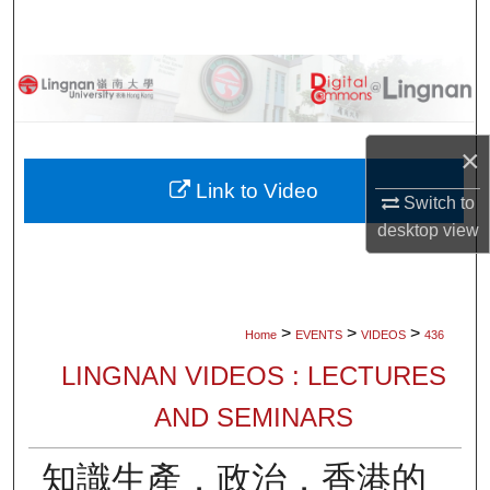
Search
Browse Collections
My Account
×
About
Link to Video
Switch to
desktop
view
Digital Commons Network™
>
>
>
Home
EVENTS
VIDEOS
436
LINGNAN VIDEOS : LECTURES
AND SEMINARS
知識生產．政治．香港的