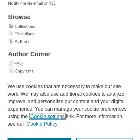
Notify me via email or
RSS
Browse
Collections
Disciplines
Authors
Author Corner
FAQ
Copyright
User Guide
Contact Us
We use cookies that are necessary to make our site
work. We may also use additional cookies to analyze,
Links
improve, and personalize our content and your digital
Top 10 Downloads (All time)
experience. You can manage your cookie preferences
Activity by year
using the
Cookie settings
link. For more information,
see our
Cookie Policy