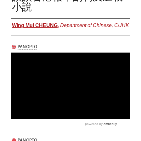
小說
Authors
Wing Mui CHEUNG
,
Department of Chinese, CUHK