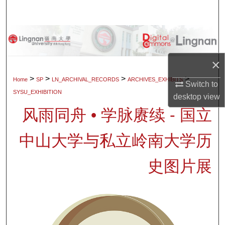
Search
Browse Collections
My Account
×
>
>
>
>
Home
SP
LN_ARCHIVAL_RECORDS
ARCHIVES_EXHIBITS
Switch to
About
SYSU_EXHIBITION
desktop
view
风雨同舟 • 学脉赓续 - 国立
Digital Commons Network™
中山大学与私立岭南大学历
史图片展