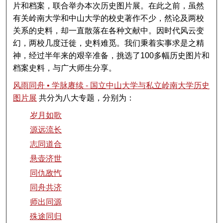
片和档案，联合举办本次历史图片展。在此之前，虽然
有关岭南大学和中山大学的校史著作不少，然论及两校
关系的史料，却一直散落在各种文献中。因时代风云变
幻，两校几度迁徙，史料难觅。我们秉着实事求是之精
神，经过半年来的艰辛准备，挑选了100多幅历史图片和
档案史料，与广大师生分享。
风雨同舟 • 学脉赓续 - 国立中山大学与私立岭南大学历史
图片展
共分为八大专题，分别为：
岁月如歌
源远流长
志同道合
悬壶济世
同仇敌忾
同舟共济
师出同源
殊途同归