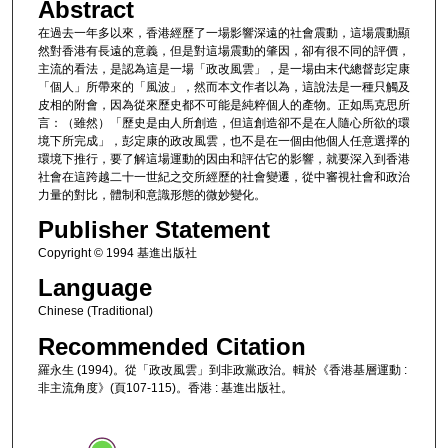
Abstract
在過去一年多以來，香港經歷了一場影響深遠的社會震動，這場震動顯
然對香港有長遠的意義，但是對這場震動的肇因，卻有很不同的評價，
主流的看法，是認為這是一場「政改風雲」，是一場由末代總督彭定康
「個人」所帶來的「風波」，然而本文作者以為，這說法是一種只觸及
皮相的附會，因為從來歷史都不可能是純粹個人的產物。正如馬克思所
言：（雖然）「歷史是由人所創造，但這創造卻不是在人隨心所欲的環
境下所完成」，彭定康的政改風雲，也不是在一個由他個人任意選擇的
環境下推行，要了解這場運動的因由和評估它的影響，就要深入到香港
社會在這跨越二十一世紀之交所經歷的社會變遷，從中審視社會和政治
力量的對比，體制和意識形態的微妙變化。
Publisher Statement
Copyright © 1994 基進出版社
Language
Chinese (Traditional)
Recommended Citation
羅永生 (1994)。從「政改風雲」到非政黨政治。輯於《香港基層運動 :
非主流角度》(頁107-115)。香港 : 基進出版社。