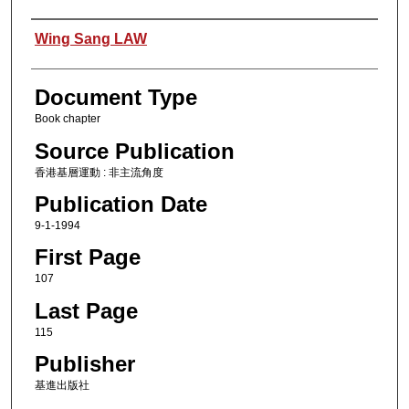
Authors
Wing Sang LAW
Document Type
Book chapter
Source Publication
香港基層運動 : 非主流角度
Publication Date
9-1-1994
First Page
107
Last Page
115
Publisher
基進出版社