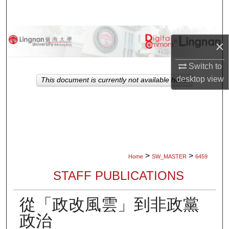
Search
Browse Collections
×
My Account
Switch to
desktop
view
This document is currently not available here.
About
Digital Commons Network™
>
>
Home
SW_MASTER
6459
STAFF PUBLICATIONS
從「政改風雲」到非政黨
政治