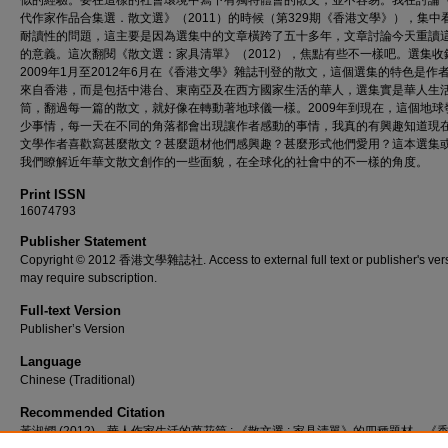
似的經驗。要在這樣的社會環境中寫下有獨特體會的散文，並不容易。我在討論
代作家作品合集選．散文選》（2011）的時候（第329期《香港文學》），集中
耐讀性的問題，這主要是因為選集中的文章橫跨了五十多年，文章討論今天重讀
的意義。這次翻閱《散文選：家具清單》（2012），焦點有些不一樣吧。選集收
2009年1月至2012年6月在《香港文學》雜誌刊登的散文，這個選集的特色是作
來自香港，而是包括中港台、東南亞及在西方國家生活的華人，選集實是華人生
筒，翻過每一篇的散文，就好像在轉動著地球儀一樣。2009年到現在，這個地球
少事情，每一天在不同的角落都會出現讓作者感動的事情，我真的有興趣知道現
文學作者喜歡寫甚麼散文？甚麼題材他們感興趣？甚麼形式他們愛用？這本選集
我們瞭解近年華文散文創作的一些面貌，在全球化的社會中的不一樣的角度。
Print ISSN
16074793
Publisher Statement
Copyright © 2012 香港文學雜誌社. Access to external full text or publisher's ver
may require subscription.
Full-text Version
Publisher’s Version
Language
Chinese (Traditional)
Recommended Citation
黃淑嫻 (2012)。華人作家生活的萬花筒 : 《散文選 : 家具清單》的四種題材。《