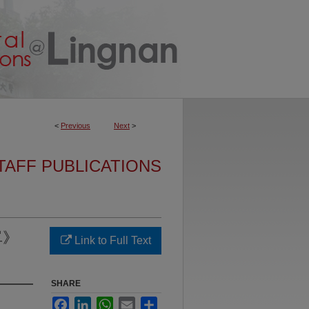
<
Previous
Next
>
TAFF PUBLICATIONS
單》
Link to Full Text
SHARE
Facebook
LinkedIn
WhatsApp
Email
Share