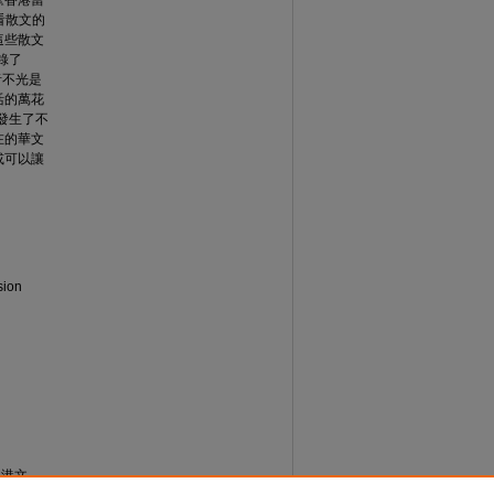
《香港當
看散文的
這些散文
錄了
者不光是
活的萬花
發生了不
在的華文
或可以讓
sion
香港文