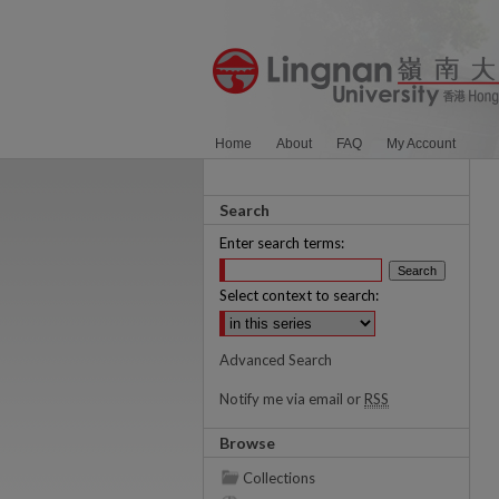
Home
About
FAQ
My Account
Search
Enter search terms:
Select context to search:
Advanced Search
Notify me via email or
RSS
Browse
Collections