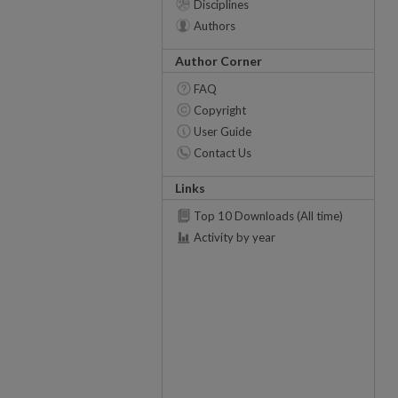
Disciplines
Authors
Author Corner
FAQ
Copyright
User Guide
Contact Us
Links
Top 10 Downloads (All time)
Activity by year