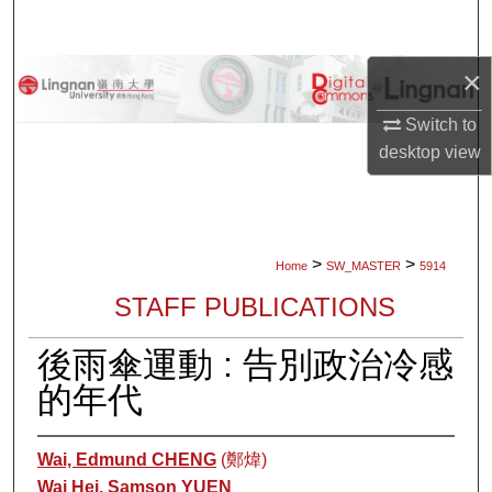
Search
×
Browse Collections
Switch to
My Account
desktop
view
About
Digital Commons Network™
>
>
Home
SW_MASTER
5914
STAFF PUBLICATIONS
後雨傘運動 : 告別政治冷感
的年代
Wai, Edmund CHENG
(鄭煒)
Wai Hei, Samson YUEN