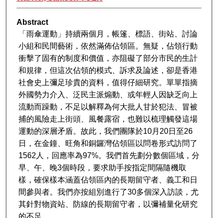
Abstract
「雨傘運動」持續兩個月，帳篷、標語、街站、討論
小組和民間藝術，依然滿佈佔領區。無疑，佔領行動
衝擊了固有的制度和價值，亦阻礙了部分市民的生計
和規律，但這次佔領的模式、訴求及論述，卻是香港
社會史上彌足珍貴的資料，值得仔細研究。單單指摘
外國勢力介入、泛民主派煽動、或年輕人因缺乏向上
流動而躁動，不足以解釋為何大批人甘於犯法、冒被
捕的風險走上街頭、風餐露宿，也難以梳理觸發這場
運動的深層矛盾。故此，我們團隊於10月20日至26
日，在金鐘、旺角和銅鑼灣佔領區以問卷形式訪問了
1562人，回應率為97%。我們首先劃分數個區域，分
早、午、晚3個時段，要求助手按指定間隔隨機取
樣，確保樣本涵蓋佔領區內的長期留守者、義工和日
間參與者。我們亦按組別進行了30多個深入訪談，尤
其針對物資站、防線的長期留守者，以彌補量化研究
的不足。