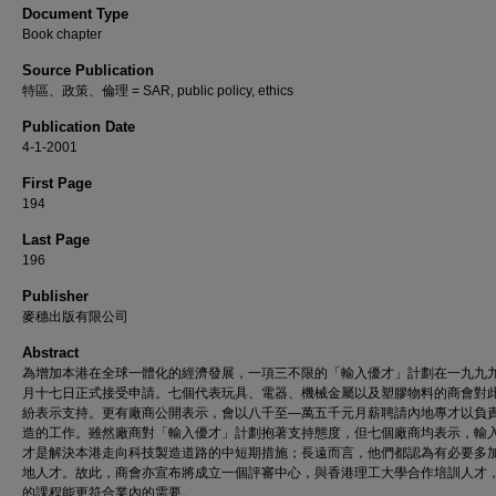
Document Type
Book chapter
Source Publication
特區、政策、倫理 = SAR, public policy, ethics
Publication Date
4-1-2001
First Page
194
Last Page
196
Publisher
麥穗出版有限公司
Abstract
為增加本港在全球一體化的經濟發展，一項三不限的「輸入優才」計劃在一九九
月十七日正式接受申請。七個代表玩具、電器、機械金屬以及塑膠物料的商會對
紛表示支持。更有廠商公開表示，會以八千至—萬五千元月薪聘請內地專才以負
造的工作。雖然廠商對「輸入優才」計劃抱著支持態度，但七個廠商均表示，輸
才是解決本港走向科技製造道路的中短期措施；長遠而言，他們都認為有必要多
地人才。故此，商會亦宣布將成立一個評審中心，與香港理工大學合作培訓人才
的課程能更符合業內的需要。