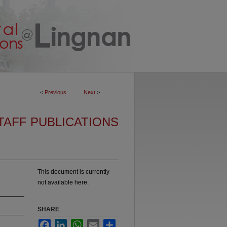
<
Previous
Next
>
TAFF PUBLICATIONS
This document is currently
not available here.
SHARE
Facebook
LinkedIn
WhatsApp
Email
Share