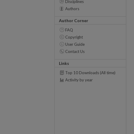
Disciplines
Authors
Author Corner
FAQ
Copyright
User Guide
Contact Us
Links
Top 10 Downloads (All time)
Activity by year