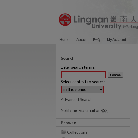
Home
About
FAQ
My Account
Search
Enter search terms:
Select context to search:
Advanced Search
Notify me via email or
RSS
Browse
Collections