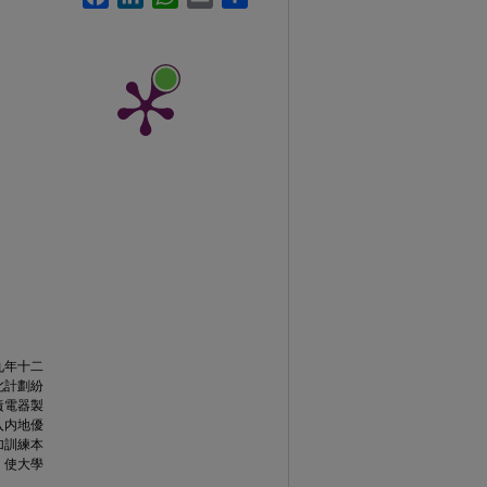
九年十二
此計劃紛
責電器製
入内地優
加訓練本
，使大學