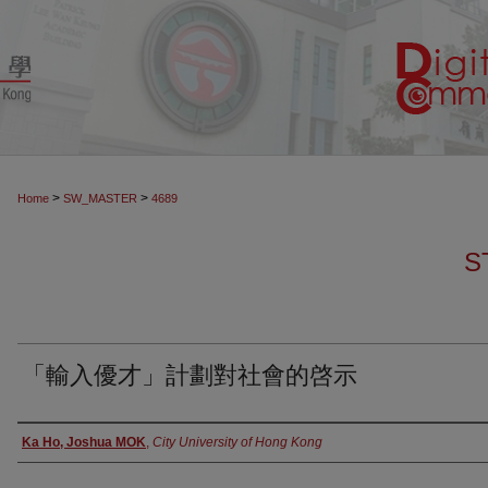
>
>
Home
SW_MASTER
4689
S
「輸入優才」計劃對社會的啓示
Authors
Ka Ho, Joshua MOK
,
City University of Hong Kong