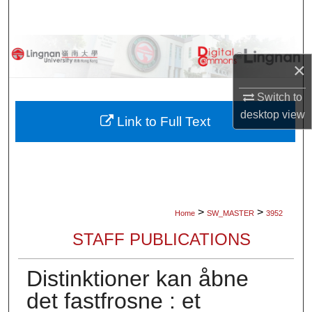
Search
Browse Collections
×
My Account
Switch to
desktop
view
About
Link to Full Text
Digital Commons Network™
>
>
Home
SW_MASTER
3952
STAFF PUBLICATIONS
Distinktioner kan åbne
det fastfrosne : et