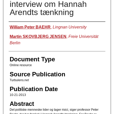
interview om Hannah
Arendts tænkning
Authors
William Peter BAEHR
,
Lingnan University
Martin SKOVBJERG JENSEN
,
Freie Universität
Berlin
Document Type
Online resource
Source Publication
Turbulens.net
Publication Date
10-21-2013
Abstract
Det politiske menneske lider og tager risici, siger professor Peter