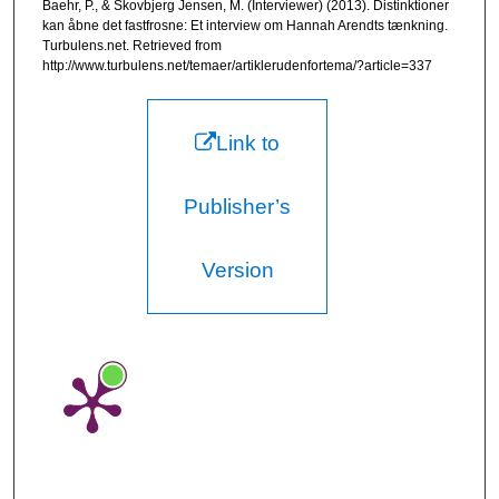
Baehr, P., & Skovbjerg Jensen, M. (Interviewer) (2013). Distinktioner
kan åbne det fastfrosne: Et interview om Hannah Arendts tænkning.
Turbulens.net. Retrieved from
http://www.turbulens.net/temaer/artiklerudenfortema/?article=337
Link to
Publisher’s
Version