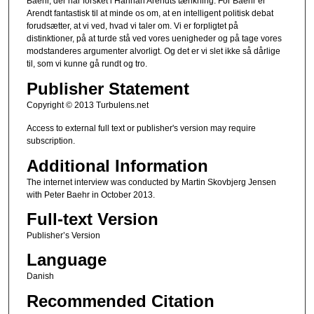
Baehr, der har forsket i Hannah Arendts tænkning. For Baehr er
Arendt fantastisk til at minde os om, at en intelligent politisk debat
forudsætter, at vi ved, hvad vi taler om. Vi er forpligtet på
distinktioner, på at turde stå ved vores uenigheder og på tage vores
modstanderes argumenter alvorligt. Og det er vi slet ikke så dårlige
til, som vi kunne gå rundt og tro.
Publisher Statement
Copyright © 2013 Turbulens.net
Access to external full text or publisher's version may require
subscription.
Additional Information
The internet interview was conducted by Martin Skovbjerg Jensen
with Peter Baehr in October 2013.
Full-text Version
Publisher’s Version
Language
Danish
Recommended Citation