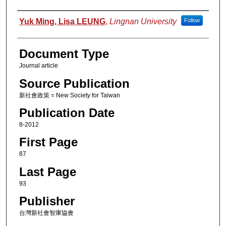
Authors
Yuk Ming, Lisa LEUNG
,
Lingnan University
Follow
Document Type
Journal article
Source Publication
新社會政策 = New Society for Taiwan
Publication Date
8-2012
First Page
87
Last Page
93
Publisher
台灣新社會智庫協會