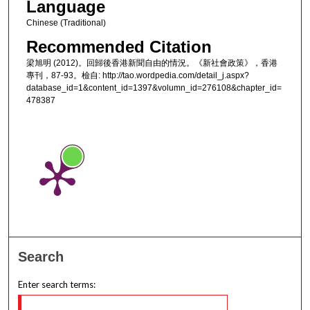
Language
Chinese (Traditional)
Recommended Citation
梁旭明 (2012)。回歸後香港新聞自由的情況。《新社會政策》，香港
專刊，87-93。檢自: http://tao.wordpedia.com/detail_j.aspx?
database_id=1&content_id=1397&volumn_id=276108&chapter_id=
478387
Search
Enter search terms: