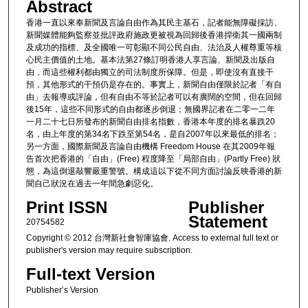
Abstract
香港一直以來奉新聞及言論自由作為其民主基石，記者能無障礙採訪、
新聞媒體能夠監察並批評政府施政更被視為回歸後香港捍衛其一國兩制
及成功的指標、及全國唯一可彰顯不同公民自由、法治及人權尊重等核
心民主價值的土地。基本法第27條訂明香港人享言論、新聞及出版自
由，而這些權利都由獨立的司法制度所保障。但是，即使沒有直接干
預，其他形式的干預仍是存在的。事實上，新聞自由僅限於記者「有自
由」去報導或評論，但有自由不等於記者可以有廣闊的空間，但在回歸
後15年，這些不同形式的自由都逐步倒退；無國界記者在二零一二年
一月二十七日所發布的新聞自由排名指數，香港本年度的排名暴跌20
名，由上年度的第34名下跌至第54名，是自2007年以來最低的排名；
另一方面，國際新聞及言論自由機構 Freedom House 在其2009年報
告首次把香港的「自由」(Free) 程度降至「局部自由」(Partly Free) 狀
態，為這倒退敲響嚴重警號。構成這以下從不同方面討論反映香港的新
聞自己狀況在過去一年間急劇惡化。
Print ISSN
Publisher
Statement
20754582
Copyright © 2012 台灣新社會智庫協會. Access to external full text or
publisher's version may require subscription.
Full-text Version
Publisher’s Version