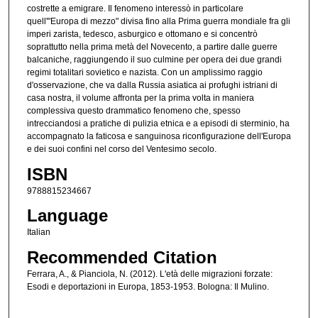
costrette a emigrare. Il fenomeno interessò in particolare
quell'"Europa di mezzo" divisa fino alla Prima guerra mondiale fra gli
imperi zarista, tedesco, asburgico e ottomano e si concentrò
soprattutto nella prima metà del Novecento, a partire dalle guerre
balcaniche, raggiungendo il suo culmine per opera dei due grandi
regimi totalitari sovietico e nazista. Con un amplissimo raggio
d'osservazione, che va dalla Russia asiatica ai profughi istriani di
casa nostra, il volume affronta per la prima volta in maniera
complessiva questo drammatico fenomeno che, spesso
intrecciandosi a pratiche di pulizia etnica e a episodi di sterminio, ha
accompagnato la faticosa e sanguinosa riconfigurazione dell'Europa
e dei suoi confini nel corso del Ventesimo secolo.
ISBN
9788815234667
Language
Italian
Recommended Citation
Ferrara, A., & Pianciola, N. (2012). L'età delle migrazioni forzate:
Esodi e deportazioni in Europa, 1853-1953. Bologna: Il Mulino.