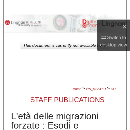
Search
Browse Collections
×
My Account
Switch to
desktop
view
This document is currently not available here.
About
Digital Commons Network™
>
>
Home
SW_MASTER
3171
STAFF PUBLICATIONS
L'età delle migrazioni
forzate : Esodi e