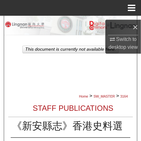
Menu
Home
Search
×
Browse Collections
Switch to
desktop
view
This document is currently not available here.
My Account
About
Digital Commons Network™
>
>
Home
SW_MASTER
3164
STAFF PUBLICATIONS
《新安縣志》香港史料選