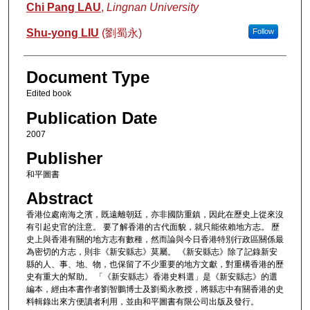
Authors
Chi Pang LAU
,
Lingnan University
Shu-yong LIU
(劉蜀永)
Follow
Document Type
Edited book
Publication Date
2007
Publisher
和平圖書
Abstract
香港位處南海之濱，既遠離朝廷，亦非國防重鎮，因此在歷史上從來沒
有引起史官的注意。 要了解香港的古代面貌，就只能依賴地方志。 歷
史上與香港有關的地方志有數種，然而論與今日香港特別行政區關係最
為密切的方志，則非《新安縣志》莫屬。 《新安縣志》除了記錄新安
縣的人、事、地、物，也保留了不少重要的地方文獻，對重構香港的歷
史有重大的幫助。 「《新安縣志》香港史料選」是《新安縣志》的選
編本，經由本書作者劉智鵬博士及劉蜀永教授，將縣志中有關香港的史
料輯錄出來方便讀者利用，並由和平圖書有限公司出版及發行。