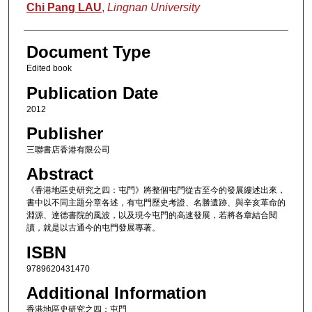
Authors
Chi Pang LAU
,
Lingnan University
Document Type
Edited book
Publication Date
2012
Publisher
三聯書店香港有限公司
Abstract
《香港地區史研究之四：屯門》將整個屯門從古至今的發展縷述出來，
書中以不同主題分章各述，有屯門歷史考證、名勝遺跡、與辛亥革命的
淵源、達德書院的風波，以及現今屯門的高速發展，若將各章結合閱
讀，就是以古通今的屯門發展專著。
ISBN
9789620431470
Additional Information
香港地區史研究之四：屯門