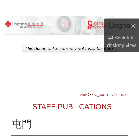
Search
Browse Collections
×
My Account
Switch to
desktop
view
This document is currently not available here.
About
Digital Commons Network™
>
>
Home
SW_MASTER
3162
STAFF PUBLICATIONS
屯門