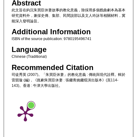
Abstract
此文旨在鈎沉朱買臣休妻故事的教化意義，除採用多個戲曲劇本為基本
研究資料外，兼採史傳、集部、民間說部以及文人吟詠等相關材料，冀
能深入發明論旨。
Additional Information
ISBN of the source publication: 9780195496741
Language
Chinese (Traditional)
Recommended Citation
司徒秀英 (2007)。「朱買臣休妻」的教化意義 : 傳統與現代詮釋。輯於
雷競璇 (編)，《崑劇朱買臣休妻 : 張繼青姚繼焜演出版本》(頁114-
143)。香港 : 牛津大學出版社。