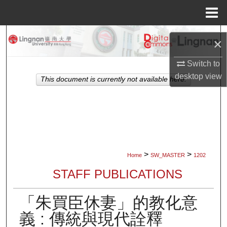
Menu
Home
Search
×
Browse Collections
Switch to
desktop
view
This document is currently not available here.
My Account
About
Digital Commons Network™
>
>
Home
SW_MASTER
1202
STAFF PUBLICATIONS
「朱買臣休妻」的教化意
義 : 傳統與現代詮釋