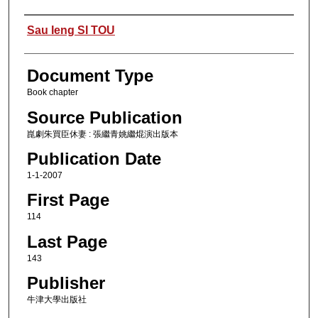
Authors
Sau Ieng SI TOU
Document Type
Book chapter
Source Publication
崑劇朱買臣休妻 : 張繼青姚繼焜演出版本
Publication Date
1-1-2007
First Page
114
Last Page
143
Publisher
牛津大學出版社