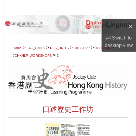
Search
Browse Collections
×
My Account
Switch to
desktop
view
>
>
>
>
>
Home
FAC_UNITS
RES_UNITS
HKSCHRP
JCHKHLP
About
>
JCHKHLP_WORKSHOPS
1
Digital Commons Network™
口述歷史工作坊