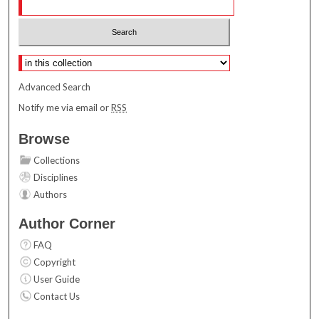
Select context to search:
Advanced Search
Notify me via email or
RSS
Browse
Collections
Disciplines
Authors
Author Corner
FAQ
Copyright
User Guide
Contact Us