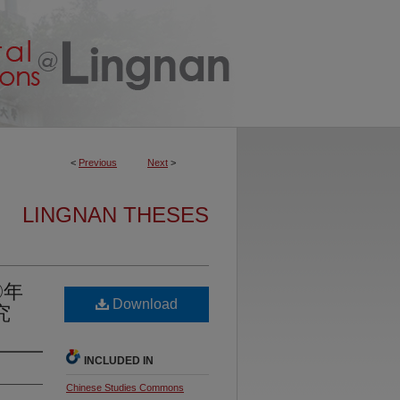
<
Previous
Next
>
LINGNAN THESES
〇年
Download
究
INCLUDED IN
Chinese Studies Commons