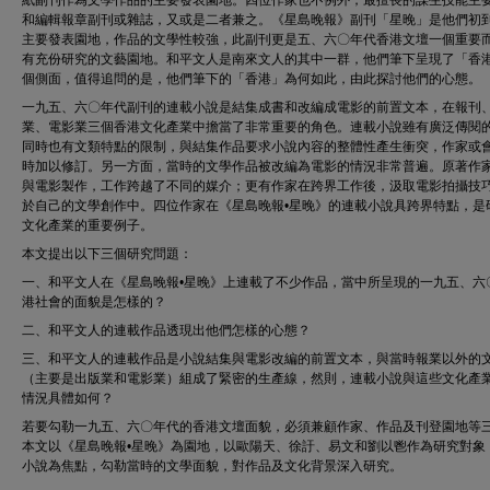
紙副刊作為文學作品的主要發表園地。四位作家也不例外，最擅長的謀生技能主
和編輯報章副刊或雜誌，又或是二者兼之。《星島晚報》副刊「星晚」是他們初
主要發表園地，作品的文學性較強，此副刊更是五、六〇年代香港文壇一個重要
有充份研究的文藝園地。和平文人是南來文人的其中一群，他們筆下呈現了「香
個側面，值得追問的是，他們筆下的「香港」為何如此，由此探討他們的心態。
一九五、六〇年代副刊的連載小說是結集成書和改編成電影的前置文本，在報刊
業、電影業三個香港文化產業中擔當了非常重要的角色。連載小說雖有廣泛傳閱
同時也有文類特點的限制，與結集作品要求小說內容的整體性產生衝突，作家或
時加以修訂。另一方面，當時的文學作品被改編為電影的情況非常普遍。原著作
與電影製作，工作跨越了不同的媒介；更有作家在跨界工作後，汲取電影拍攝技
於自己的文學創作中。四位作家在《星島晚報•星晚》的連載小說具跨界特點，是
文化產業的重要例子。
本文提出以下三個研究問題：
一、和平文人在《星島晚報•星晚》上連載了不少作品，當中所呈現的一九五、六
港社會的面貌是怎樣的？
二、和平文人的連載作品透現出他們怎樣的心態？
三、和平文人的連載作品是小說結集與電影改編的前置文本，與當時報業以外的
（主要是出版業和電影業）組成了緊密的生產線，然則，連載小說與這些文化產
情況具體如何？
若要勾勒一九五、六〇年代的香港文壇面貌，必須兼顧作家、作品及刊登園地等
本文以《星島晚報•星晚》為園地，以歐陽天、徐訏、易文和劉以鬯作為研究對象
小說為焦點，勾勒當時的文學面貌，對作品及文化背景深入研究。