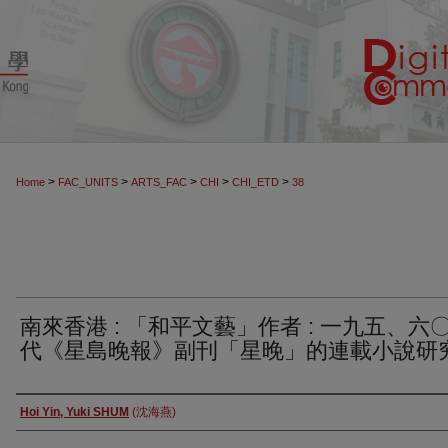
>
>
>
>
>
Home
FAC_UNITS
ARTS_FAC
CHI
CHI_ETD
38
南來香港 : 「和平文藝」作者 : 一九五、六
代《星島晚報》副刊「星晚」的連載小說研
Author
Hoi Yin, Yuki SHUM
(沈海燕)