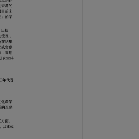
要是創作
到香港的
而目前未
港」的某
、出版
的優長，
會在結集
家或會參
巧，運用
研究當時
〇年代香
文化產業
業的互動
三方面。
，以連載