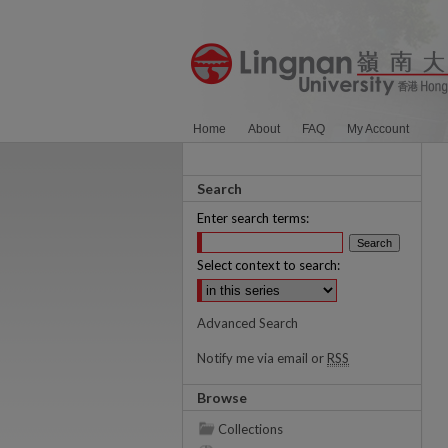
Home
About
FAQ
My Account
Search
Enter search terms:
Select context to search:
Advanced Search
Notify me via email or
RSS
Browse
Collections