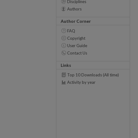
Disciplines
Authors
Author Corner
FAQ
Copyright
User Guide
Contact Us
Links
Top 10 Downloads (All time)
Activity by year