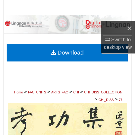
Search
Browse Collections
×
My Account
Switch to
desktop
view
About
Download
Digital Commons Network™
>
>
>
>
Home
FAC_UNITS
ARTS_FAC
CHI
CHI_DISS_COLLECTION
>
>
CHI_DISS
77