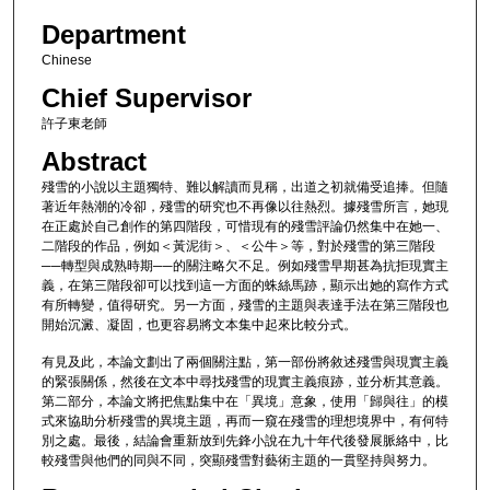
Department
Chinese
Chief Supervisor
許子東老師
Abstract
殘雪的小說以主題獨特、難以解讀而見稱，出道之初就備受追捧。但隨
著近年熱潮的冷卻，殘雪的研究也不再像以往熱烈。據殘雪所言，她現
在正處於自己創作的第四階段，可惜現有的殘雪評論仍然集中在她一、
二階段的作品，例如＜黃泥街＞、＜公牛＞等，對於殘雪的第三階段
──轉型與成熟時期──的關注略欠不足。例如殘雪早期甚為抗拒現實主
義，在第三階段卻可以找到這一方面的蛛絲馬跡，顯示出她的寫作方式
有所轉變，值得研究。另一方面，殘雪的主題與表達手法在第三階段也
開始沉澱、凝固，也更容易將文本集中起來比較分式。
有見及此，本論文劃出了兩個關注點，第一部份將敘述殘雪與現實主義
的緊張關係，然後在文本中尋找殘雪的現實主義痕跡，並分析其意義。
第二部分，本論文將把焦點集中在「異境」意象，使用「歸與往」的模
式來協助分析殘雪的異境主題，再而一窺在殘雪的理想境界中，有何特
別之處。最後，結論會重新放到先鋒小說在九十年代後發展脈絡中，比
較殘雪與他們的同與不同，突顯殘雪對藝術主題的一貫堅持與努力。