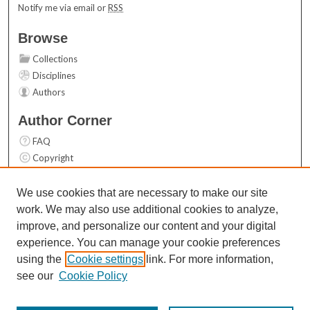
Notify me via email or
RSS
Browse
Collections
Disciplines
Authors
Author Corner
FAQ
Copyright
User Guide
Contact Us
We use cookies that are necessary to make our site
work. We may also use additional cookies to analyze,
Links
improve, and personalize our content and your digital
Top 10 Downloads (All time)
experience. You can manage your cookie preferences
Activity by year
using the
Cookie settings
link. For more information,
see our
Cookie Policy