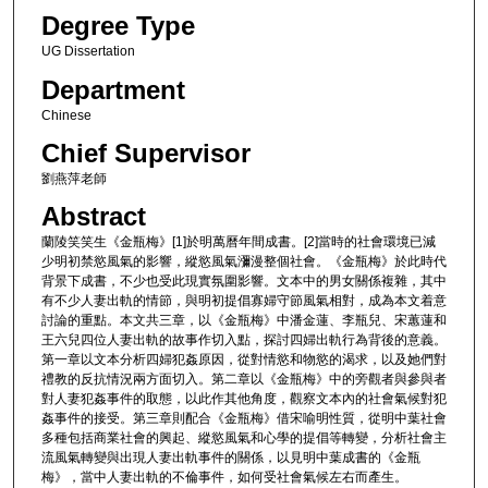
Degree Type
UG Dissertation
Department
Chinese
Chief Supervisor
劉燕萍老師
Abstract
蘭陵笑笑生《金瓶梅》[1]於明萬曆年間成書。[2]當時的社會環境已減
少明初禁慾風氣的影響，縱慾風氣瀰漫整個社會。《金瓶梅》於此時代
背景下成書，不少也受此現實氛圍影響。文本中的男女關係複雜，其中
有不少人妻出軌的情節，與明初提倡寡婦守節風氣相對，成為本文着意
討論的重點。本文共三章，以《金瓶梅》中潘金蓮、李瓶兒、宋蕙蓮和
王六兒四位人妻出軌的故事作切入點，探討四婦出軌行為背後的意義。
第一章以文本分析四婦犯姦原因，從對情慾和物慾的渴求，以及她們對
禮教的反抗情況兩方面切入。第二章以《金瓶梅》中的旁觀者與參與者
對人妻犯姦事件的取態，以此作其他角度，觀察文本內的社會氣候對犯
姦事件的接受。第三章則配合《金瓶梅》借宋喻明性質，從明中葉社會
多種包括商業社會的興起、縱慾風氣和心學的提倡等轉變，分析社會主
流風氣轉變與出現人妻出軌事件的關係，以見明中葉成書的《金瓶
梅》，當中人妻出軌的不倫事件，如何受社會氣候左右而產生。