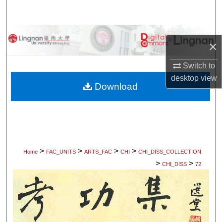
Search
Browse Collections
×
My Account
Switch to
desktop
view
About
Download
Digital Commons Network™
>
>
>
>
Home
FAC_UNITS
ARTS_FAC
CHI
CHI_DISS_COLLECTION
>
>
CHI_DISS
72