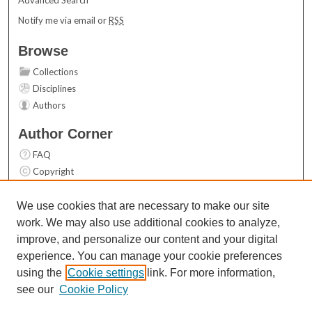
Notify me via email or
RSS
Browse
Collections
Disciplines
Authors
Author Corner
FAQ
Copyright
User Guide
Contact Us
We use cookies that are necessary to make our site
work. We may also use additional cookies to analyze,
Links
improve, and personalize our content and your digital
Top 10 Downloads (All time)
experience. You can manage your cookie preferences
Activity by year
using the
Cookie settings
link. For more information,
see our
Cookie Policy