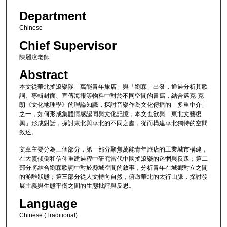
Department
Chinese
Chief Supervisor
陳麗汶老師
Abstract
本文從華北搖滾樂隊「萬能青年旅店」與「劉森」出發，通過分析其歌
詞、專輯封面、宣傳海報等物料中對於不同空間的書寫，結合邁克·克
朗《文化地理學》的理論知識，探討音樂作為文化傳播的「多重中介」
之一，如何形成集體情感認同與文化記憶，本文也欲與「東北文藝復
興」形成對話，探討東北與華北的不同之處，從而構建華北獨特的空間
敘述。
文章主要分為三個部分，第一部分聚焦萬能青年旅店的工業城市構建，
在大廈傾倒和信仰重建過程中研究當代中國搖滾樂的迷惘與反叛；第二
部分將結合劉森歌詞中對於縣城空間的敘事，分析青年在城鄉對立之間
的游離狀態；第三部分從人文轉向自然，俯瞰華北的太行山脈，探討發
展主義與生態平衡之間的生態批評與反思。
Language
Chinese (Traditional)