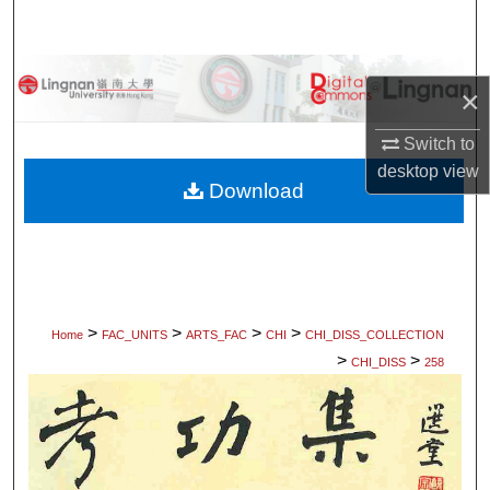
Search
Browse Collections
×
My Account
Switch to
desktop
view
About
Download
Digital Commons Network™
>
>
>
>
Home
FAC_UNITS
ARTS_FAC
CHI
CHI_DISS_COLLECTION
>
>
CHI_DISS
258