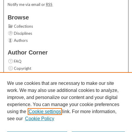
Notify me via email or
RSS
Browse
Collections
Disciplines
Authors
Author Corner
FAQ
Copyright
User Guide
Contact Us
We use cookies that are necessary to make our site
work. We may also use additional cookies to analyze,
Links
improve, and personalize our content and your digital
Top 10 Downloads (All time)
experience. You can manage your cookie preferences
Activity by year
using the
Cookie settings
link. For more information,
see our
Cookie Policy