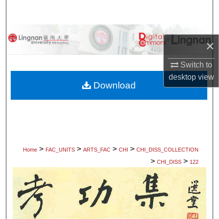
Search
Browse Collections
×
My Account
Switch to
desktop
view
About
Download
Digital Commons Network™
>
>
>
>
Home
FAC_UNITS
ARTS_FAC
CHI
CHI_DISS_COLLECTION
>
>
CHI_DISS
122