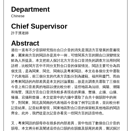
Department
Chinese
Chief Supervisor
許子濱老師
Abstract
過往一直有不少音韻研究指出合口介音的消失是漢語方言發展的普遍現
象，屬東南方言的閩語亦是其中一例，可惜閩系方言的開合口演變情況
鮮為人所提及。本文把前人探討北方方言合口音消失的調查方法用到閩
語裡，比較閩方言中不同分支對合口音的保留情況。閩語主要可分為四
個支流，是為閩東、閩北、閩南以及粵東閩語。本文在各個分支中選取
了代表地區，前三個分支的代表方言點分別為建甌、福州和廈門。而由
於粵東閩語的內部差異是本文的討論重點，故是次調查共選取了三個在
今音上有口音差異的地區以便比較分析，這些地區為汕頭、揭陽、潮陽
和海豐。漢語方言合口音消失較多表現在的果攝、蟹攝、止攝、山攝、
臻攝、宕攝和曾攝，本文從當中的六攝中選取了合共十個韻部中的例
字，對閩東、閩北及閩南的代表地區今音做了例字記音表，並比較分析
記音結果。記音結果發現，閩東地區對合口音的保留較其他地區的閩語
齊全。此外，我們從是次記音亦看見一些閩方言的語音特色。
又，粵東閩語的韻母存在很多的內部差異，當中包括了數個合口介音的
韻母。本文將分析及闡述這些合口韻的在韻腹及韻尾的差異，嘗試探討