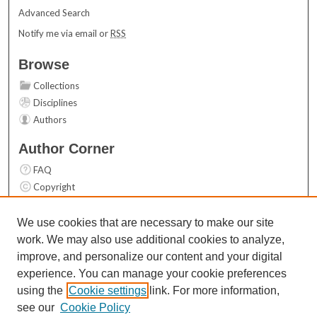
Advanced Search
Notify me via email or
RSS
Browse
Collections
Disciplines
Authors
Author Corner
FAQ
Copyright
User Guide
Contact Us
We use cookies that are necessary to make our site
work. We may also use additional cookies to analyze,
Links
improve, and personalize our content and your digital
Top 10 Downloads (All time)
experience. You can manage your cookie preferences
Activity by year
using the
Cookie settings
link. For more information,
see our
Cookie Policy