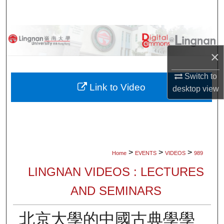
Search
Browse Collections
×
My Account
Switch to
About
Link to Video
desktop
view
Digital Commons Network™
>
>
>
Home
EVENTS
VIDEOS
989
LINGNAN VIDEOS : LECTURES
AND SEMINARS
北京大學的中國古典學學