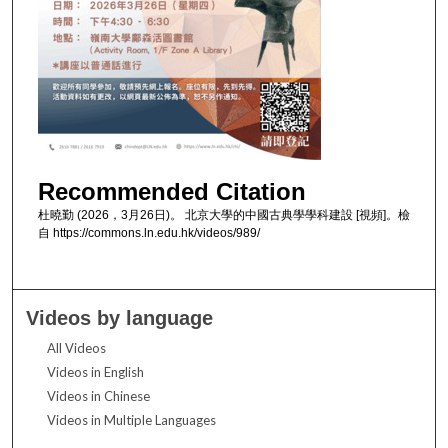
Recommended Citation
杜曉勤 (2026，3月26日)。 北京大學的中國古典學學科建設 [視頻]。檢
自 https://commons.ln.edu.hk/videos/989/
Videos by language
All Videos
Videos in English
Videos in Chinese
Videos in Multiple Languages