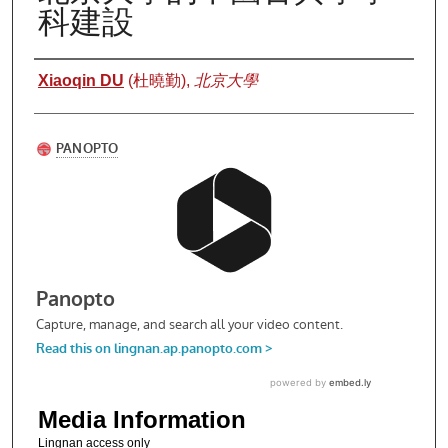
科建設
Authors
Xiaoqin DU
(杜曉勤),
北京大學
Media Information
Lingnan access only