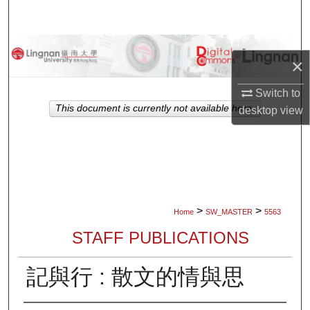
Search
Browse Collections
×
My Account
Switch to
This document is currently not available here.
desktop
view
About
Digital Commons Network™
>
>
Home
SW_MASTER
5563
STAFF PUBLICATIONS
記與行 : 散文的情與思