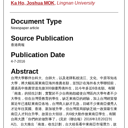
Authors
Ka Ho, Joshua MOK
,
Lingnan University
Document Type
Newspaper article
Source Publication
香港商報
Publication Date
4-7-2016
Abstract
台灣大學夥伴台科大、台師大，以及老牌私校淡江、文化、中原等知名
大學，將大幅拓展東南亞海外推薦名額，並預計在海外各大學聯招前，
通過高中推薦管道先搶300個優秀僑外生，比今年多近6倍名額。有關
「南進」的招生計劃，實繫於不少台商抱怨縱使台灣區內大學年產不少
大學生，但在台灣受教育的學生，缺乏東南亞的經驗，加上台灣經貿發
展近年已進駐東南亞各地，台灣商人缺才孔急，目睹不少東南亞優秀人
才近年往英國、香港、新加坡升學，但台灣當局卻缺乏統一政策吸引東
南亞人才到台升學。故當台大領頭，共6校大動作搶東南亞學生，有關
台商大讚「你們終於做對事了」(見於《聯合報》2016年3月20日刊
A2)。 台大推出「南進」收生計劃，台大校長看中東南亞市場潛力，故