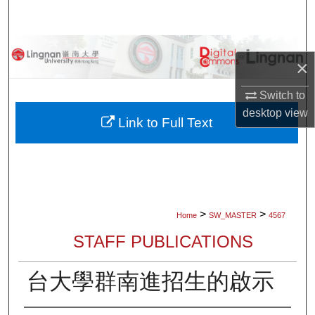
Search
Browse Collections
×
My Account
Switch to
desktop
view
About
Link to Full Text
Digital Commons Network™
>
>
Home
SW_MASTER
4567
STAFF PUBLICATIONS
台大學群南進招生的啟示