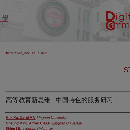
>
>
Home
SW_MASTER
4503
S
高等教育新思维 : 中国特色的服务研习
Authors
Hok Ka, Carol MA
,
Lingnan University
Cheung Ming, Alfred CHAN
,
Lingnan University
Shing LIU
,
Lingnan University