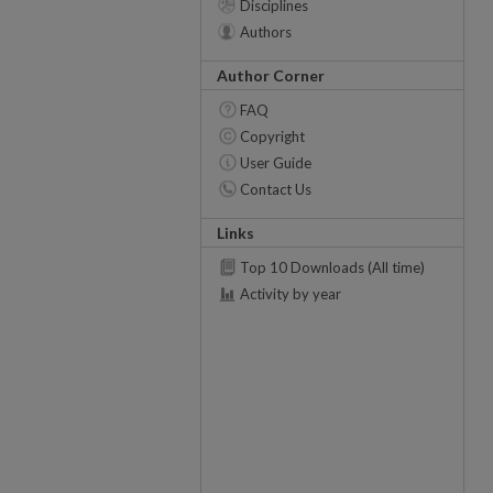
Disciplines
Authors
Author Corner
FAQ
Copyright
User Guide
Contact Us
Links
Top 10 Downloads (All time)
Activity by year