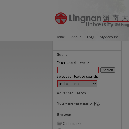
Home
About
FAQ
My Account
Search
Enter search terms:
Select context to search:
Advanced Search
Notify me via email or
RSS
Browse
Collections