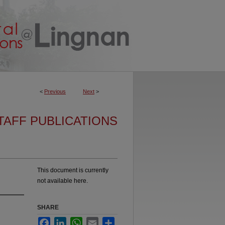
<
Previous
Next
>
TAFF PUBLICATIONS
This document is currently
not available here.
SHARE
Facebook
LinkedIn
WhatsApp
Email
Share