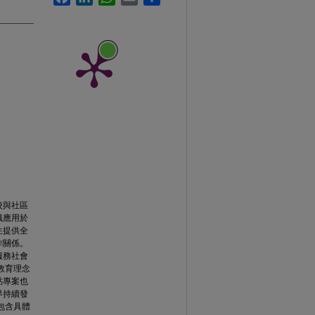
校與社區
識應用於
生提供全
作關係。
服務社會
教育理念
點專案也
界持續發
包含具體