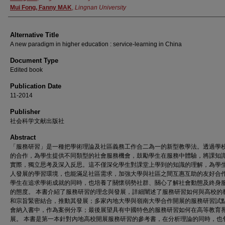
Mui Fong, Fanny MAK
,
Lingnan University
Alternative Title
A new paradigm in higher education : service-learning in China
Document Type
Edited book
Publication Date
11-2014
Publisher
社会科学文献出版社
Abstract
「服務研習」是一種把學術理論及社區義務工作合二為一的新型教學法。透過學
的合作，為學生提供不同類型的社會服務機會，鼓勵學生在服務中體驗，將課知
實際，獨立思考及深入反思。這不僅深化學生對課堂上學到的知識的理解，為學
人發展的學習環境，也能滿足社區需求，加強大學與社區之間互惠互助的友好合
學生在追求學術成就的同時，也培養了關懷弱勢社群、關心了解社會動態及終身
的態度。 本書介紹了服務研習的理念與發展，詳細闡述了服務研習如何與高校的
和宗旨緊密結合，推動其發展；多家內地大學與嶺南大學合作開展的服務研習試
會納入書中，作為案例分享；最後展望具有中國特色的服務研習如何在高等教育
展。 本書是第一本針對內地高校開展服務研習的參考書，在分析理論的同時，也