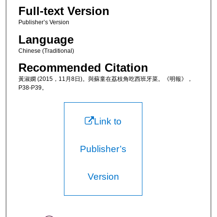
Full-text Version
Publisher’s Version
Language
Chinese (Traditional)
Recommended Citation
黃淑嫻 (2015，11月8日)。與蘇童在荔枝角吃西班牙菜。《明報》，
P38-P39。
Link to
Publisher’s
Version