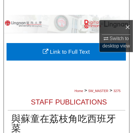
Search
Browse Collections
×
My Account
Switch to
desktop
view
About
Link to Full Text
Digital Commons Network™
>
>
Home
SW_MASTER
3275
STAFF PUBLICATIONS
與蘇童在荔枝角吃西班牙
菜