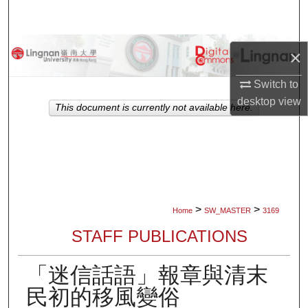
Search
Browse Collections
×
My Account
Switch to
desktop
view
This document is currently not available here.
About
Digital Commons Network™
>
>
Home
SW_MASTER
3169
STAFF PUBLICATIONS
「迷信話語」報章與清末
民初的移風變俗