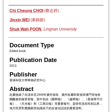
Authors
Chi Cheung CHOI
(蔡志祥)
Jinxin WEI
(韋錦新)
Shuk Wah POON
,
Lingnan University
Document Type
Edited book
Publication Date
2013
Publisher
香港科技大學華南硏究中心
Abstract
此書收錄了自清末至1949年廣州省垣、廣州各屬和香港與澳門等地有
關醮會的報章剪報，當中包括《國華報》、《越華報》，《香港華字日
報》、《天光報》和《工商日報》等重要報刊，是研究清末民初以來，
地方民眾對應國家與知識份子的反迷信話語的重要資料。