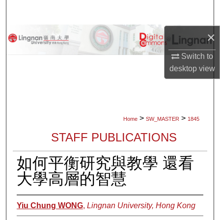
Search
×
Browse Collections
Switch to
My Account
desktop
view
About
Digital Commons Network™
>
>
Home
SW_MASTER
1845
STAFF PUBLICATIONS
如何平衡研究與教學 還看
大學高層的智慧
Yiu Chung WONG
,
Lingnan University, Hong Kong