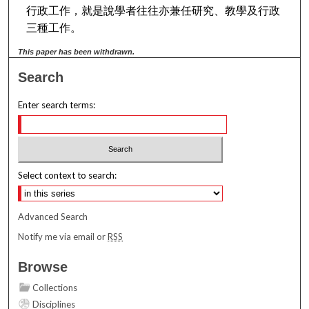
行政工作，就是說學者往往亦兼任研究、教學及行政
三種工作。
This paper has been withdrawn.
Search
Enter search terms:
Select context to search:
Advanced Search
Notify me via email or
RSS
Browse
Collections
Disciplines