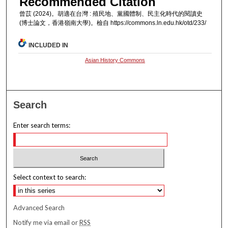
Recommended Citation
曾苡 (2024)。胡適在台灣 : 殖民地、黨國體制、民主化時代的閱讀史
(博士論文，香港嶺南大學)。檢自 https://commons.ln.edu.hk/otd/233/
INCLUDED IN
Asian History Commons
Search
Enter search terms:
Select context to search:
Advanced Search
Notify me via email or
RSS