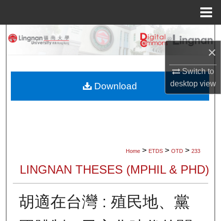
Menu
Home
Search
×
Browse Collections
Switch to
desktop
view
My Account
Download
About
Digital Commons Network™
>
>
>
Home
ETDS
OTD
233
LINGNAN THESES (MPHIL & PHD)
胡適在台灣 : 殖民地、黨