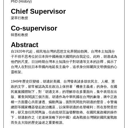
PhD (History)
Chief Supervisor
梁萃行教授
Co-supervisor
韓墨松教授
Abstract
自1920年代起，殖民地台灣的思想文化界開始勃興。台灣本土知識分
子不得不思考位於日本與中國兩個大國間的自我定位。此時，胡適成為
他們的尺度。日治時期台灣本土知識分子對胡適等文本的詮釋，揭示了
台灣人在對抗日本帝國內地延長主義中，追求身分歸屬與文明價值的心
靈框架。
1949年歷史巨變後，胡適於美國、台灣發表諸多鼓吹民主、人權、憲
政的文字，卻常被認為其在政治上保持著「機會主義者」的身份。在國
民黨黨國體制下，對「胡適文本」的理解存在多重面向，集中表現在出
版、審查與閱讀三個方面。胡適作為中華民國在台灣的象徵，蔣中正政
權一方面憂心共匪滲透、煽動輿論，面對民間批判胡適的聲音，令警備
總部等國家機器發起政治獵巫，以保障胡適的名譽權利；而在形勢受控
時，卻又放任民間輿論，任由批胡言論發酵散佈。在國民黨政權的操作
下，胡適創作之《史達林策略下的中國》成為戰後台灣關於國民黨戰敗
而失去大陸的歷史論述之重要根源。