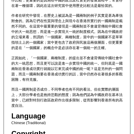
作比較；更重要的是因為在中國的政治及社會史的發展過程中，常會存
在著一種循環，因此在這次研究當中使用歷史比較法是最恰當的。
作者在研究中發現，在歷史上被認為是一國兩制的例子其實是甚為牽強
附會的。因為它們在性質與理念上與現今在香港所實行的一國兩制是截
然不同的。在這當中最重要的發現是一國兩制並不會違背傳統中國社會
中的大一統思想，而是進一步實現大一統的制度模式。因為在中國政府
的立場來看，所謂的「一個國家、兩種制度」當中的一個國家不是單單
指領土上的一個國家；當中更包含了政府與民族這兩個層面，但更重要
的是在「一個國家」的概念中是必須存在著一個統一的主權。
正因如此，「一個國家、兩種制度」的提出並不會違背傳統中國社會中
的大一統思想，而且更可以說是進一步實現中國的統一。但到底是一國
兩制在香港成功實行就能以它來完成中國的統一呢？這是另外的一個問
題，而且一國兩制要在香港成功實行的話，當中仍然存在著很多的客觀
困難，有待克服。
而且一國两制是否成功，不同學者也有不同的看法。但在實際的層面
上，大部分學者也是抱持悲觀的態度；因為他們認為中國政府在基本法
當中，已經對特別行政區政府作出很多限制，從而影響到香港所有的高
度自治。
Language
Chinese (Traditional)
Copyright