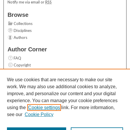
Notify me via email or
RSS
Browse
Collections
Disciplines
Authors
Author Corner
FAQ
Copyright
User Guide
Contact Us
We use cookies that are necessary to make our site
work. We may also use additional cookies to analyze,
Links
improve, and personalize our content and your digital
Top 10 Downloads (All time)
experience. You can manage your cookie preferences
Activity by year
using the
Cookie settings
link. For more information,
see our
Cookie Policy