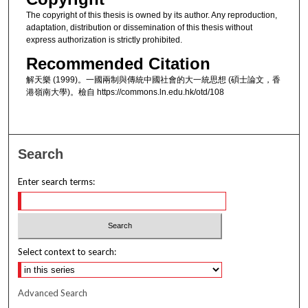
The copyright of this thesis is owned by its author. Any reproduction,
adaptation, distribution or dissemination of this thesis without
express authorization is strictly prohibited.
Recommended Citation
解天樂 (1999)。一國兩制與傳統中國社會的大一統思想 (碩士論文，香
港嶺南大學)。檢自 https://commons.ln.edu.hk/otd/108
Search
Enter search terms:
Select context to search:
Advanced Search