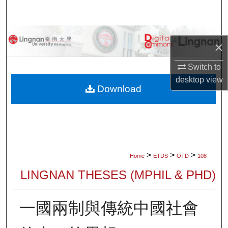
Search
Browse Collections
×
My Account
Switch to
desktop
view
About
Download
Digital Commons Network™
>
>
>
Home
ETDS
OTD
108
LINGNAN THESES (MPHIL & PHD)
一國兩制與傳統中國社會