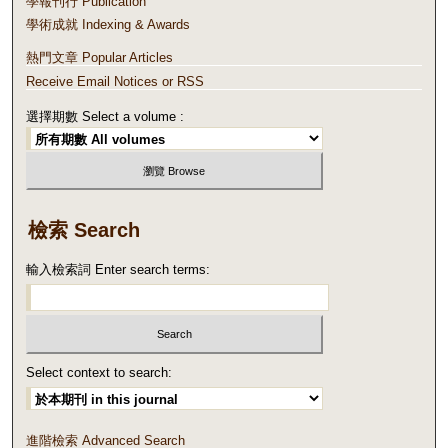
學報刊行 Publication
學術成就 Indexing & Awards
熱門文章 Popular Articles
Receive Email Notices or RSS
選擇期數 Select a volume :
檢索 Search
輸入檢索詞 Enter search terms:
Select context to search:
進階檢索 Advanced Search