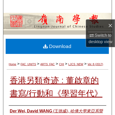
Search
Browse Collections
×
My Account
Switch to
desktop
view
About
Download
Digital Commons Network™
>
>
>
>
>
Home
FAC_UNITS
ARTS_FAC
CHI
LJCS_NEW
Vol. 8 (2017)
香港另類奇迹 : 董啟章的
書寫/行動和《學習年代》
Authors
Der Wei, David WANG
(王德威),
哈佛大學東亞系暨