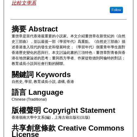
比較文學系
Follow
摘要 Abstract
董啓章是當代香港最重要的小説家。本文介紹董啓章在新世紀的《自然
史三部曲》，並以最後一部《學習年代》爲重點。《自然史三部曲》描
述香港進入現代的發生史和發展時史；《學習年代》側重青年學生面對
香港歷史變化的思與行。本文討論此書的三項特色：董啓章對青春與香
港在地啓蒙論述的思考；董與西方學者、作家從歌德到阿倫特的對話；
教育成長小説與社會行動的關聯。
關鍵詞 Keywords
自然史, 學習, 教育成長小説, 虚構, 香港
語言 Language
Chinese (Traditional)
版權聲明 Copyright Statement
香港嶺南大學中文系(編)，上海古籍出版社(出版)
共享創意條款 Creative Commons
License