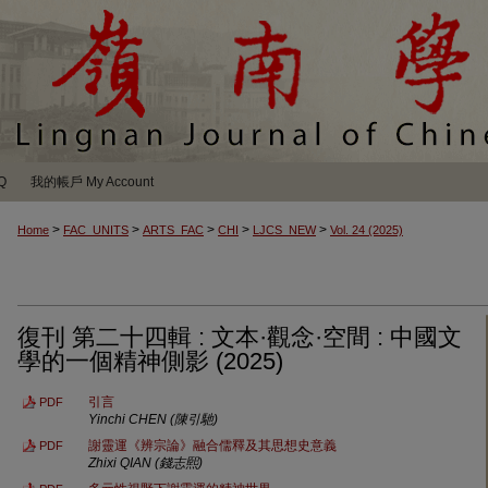
Q
我的帳戶 My Account
>
>
>
>
>
Home
FAC_UNITS
ARTS_FAC
CHI
LJCS_NEW
Vol. 24 (2025)
復刊 第二十四輯 : 文本·觀念·空間 : 中國文
學的一個精神側影 (2025)
引言
PDF
Yinchi CHEN (陳引馳)
謝靈運《辨宗論》融合儒釋及其思想史意義
PDF
Zhixi QIAN (錢志熙)