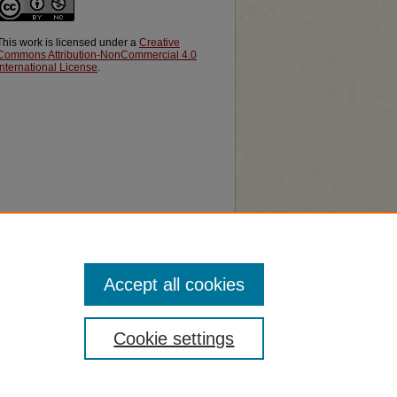
This work is licensed under a
Creative
Commons Attribution-NonCommercial 4.0
International License
.
Accept all cookies
Cookie settings
無