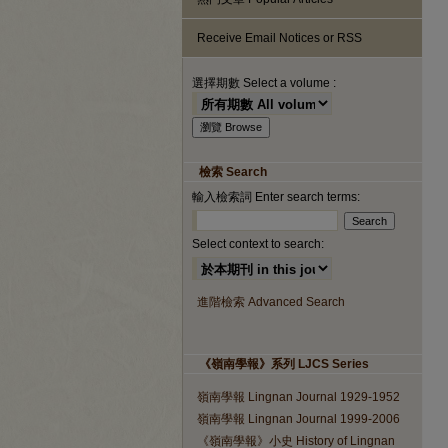
Receive Email Notices or RSS
選擇期數 Select a volume :
檢索 Search
輸入檢索詞 Enter search terms:
Select context to search:
進階檢索 Advanced Search
《嶺南學報》系列 LJCS Series
嶺南學報 Lingnan Journal 1929-1952
嶺南學報 Lingnan Journal 1999-2006
《嶺南學報》小史 History of Lingnan