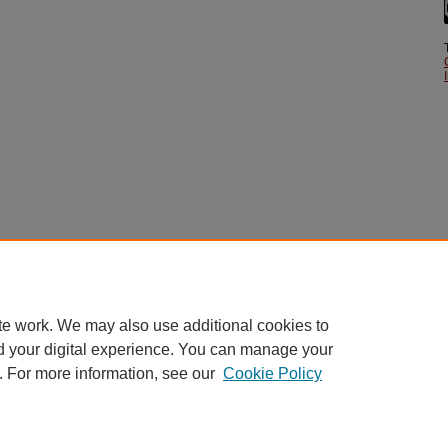
te work. We may also use additional cookies to
d your digital experience. You can manage your
. For more information, see our
Cookie Policy
主頁 Home
|
關於我們 About
|
常見問題 FAQ
|
我的帳戶 My Account
|
障礙網頁聲明 Accessibility Statement