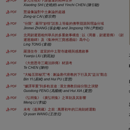
多元性視野下謝靈運的精神世界
PDF
Xiaoting SHI (史曉婷) and Yinchi CHEN (陳引馳)
慧遠像論對中土象論的超越
PDF
Zong-qi CAI (蔡宗齊)
“分限” : 嚴羽“妙悟”説形上等級的佛學淵源與理論分域
PDF
Jinmei ZHANG (張金梅) and Jingsong YIN (尹勁松)
北周尉遲迥相州舉兵的多重敘事構造 : 以《周書．尉遲迥傳》《尉
PDF
遲迥廟碑》及《集神州三寶感通録》爲中心
Ling TONG (童嶺)
羅漢住寺 : 道宣的中土聖寺建構與感應敘事
PDF
Yuanju LIU (劉苑如)
《大慈恩寺三藏法師傳》材源考
PDF
Te CHEN (陳特)
“大輪五部秘咒”考 : 兼論唐代密教的下行及其“盜法”觀念
PDF
Bin YI (易斌) and Hui PU (普慧)
“據譯單重”到多軌並途 : 漢文佛教目録分類之演變
PDF
Guodong FENG (馮國棟) and Hui XIA (夏慧)
《弘明集》《廣弘明集》之單刻及其影響
PDF
Meng LI (李猛)
未有《嘉興藏》之前 : 萬曆初年的江南刻經運動
PDF
Qi-yuan WANG (王啓元)