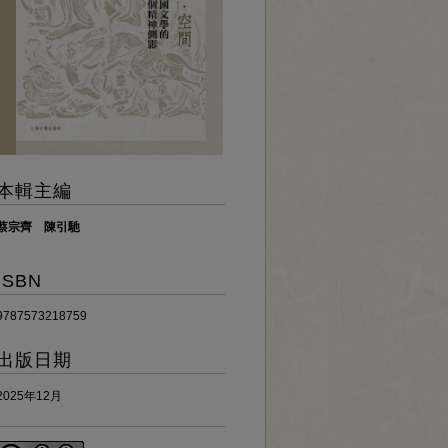
本輯主編
蔡宗齊 陳引馳
ISBN
9787573218759
出版日期
2025年12月