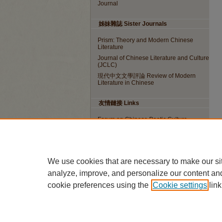
Journal
姊妹雜誌 Sister Journals
Prism: Theory and Modern Chinese
Literature
Journal of Chinese Literature and Culture
(JCLC)
現代中文文學評論 Review of Modern
Literature in Chinese
友情鏈接 Links
Forum on Chinese Poetic Culture
ISSN: 1562-5915
We use cookies that are necessary to make our si
EISSN: 2788-4376
analyze, improve, and personalize our content an
cookie preferences using the
Cookie settings
link