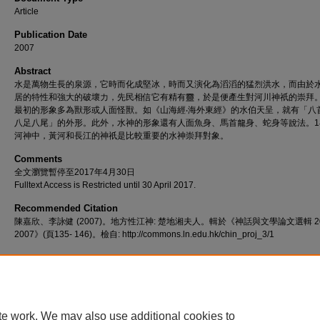
Article
Publication Date
2007
Abstract
水是萬物生長的泉源，它時而化成堅冰，時而又演化為滔滔的猛烈洪水，而由於
居的特性和強大的破壞力，先民相信它有精有靈，於是便產生對河川神祇的崇拜
最初的形象多為獸形或人面怪獸。如《山海經‧海外東經》的水伯天呈，就有「八
八足八尾」的外形。此外，水神的形象還有人面魚身、馬首龍身、蛇身等說法。1
河神中，黃河和長江的神祇是比較重要的水神崇拜對象。
Comments
全文瀏覽暫停至2017年4月30日
Fulltext Access is Restricted until 30 April 2017.
Recommended Citation
陳嘉欣、李詠健 (2007)。地方性江神: 楚地湘夫人。輯於《神話與文學論文選輯 20
2007》(頁135- 146)。檢自: http://commons.ln.edu.hk/chin_proj_3/1
te work. We may also use additional cookies to