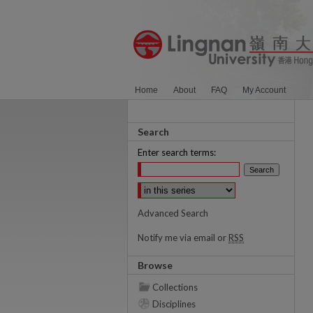
Home
About
FAQ
My Account
Search
Enter search terms:
Select context to search:
Advanced Search
Notify me via email or
RSS
Browse
Collections
Disciplines