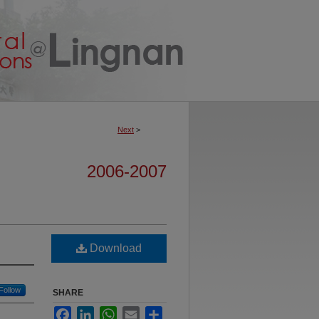
Next
>
2006-2007
Download
Follow
SHARE
Facebook
LinkedIn
WhatsApp
Email
Share