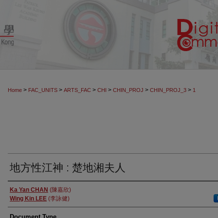
>
>
>
>
>
>
Home
FAC_UNITS
ARTS_FAC
CHI
CHIN_PROJ
CHIN_PROJ_3
1
地方性江神 : 楚地湘夫人
Authors
Ka Yan CHAN
(陳嘉欣)
Wing Kin LEE
(李詠健)
Document Type