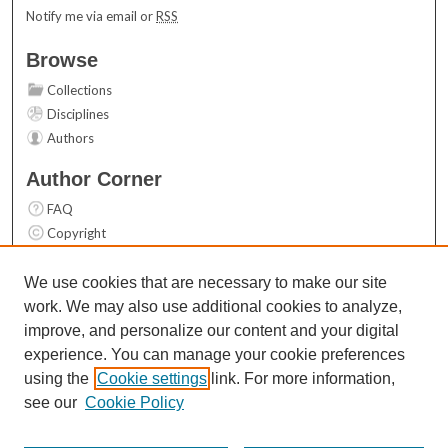
Notify me via email or
RSS
Browse
Collections
Disciplines
Authors
Author Corner
FAQ
Copyright
User Guide
Contact Us
We use cookies that are necessary to make our site
work. We may also use additional cookies to analyze,
Links
improve, and personalize our content and your digital
Top 10 Downloads (All time)
experience. You can manage your cookie preferences
Activity by year
using the
Cookie settings
link. For more information,
see our
Cookie Policy