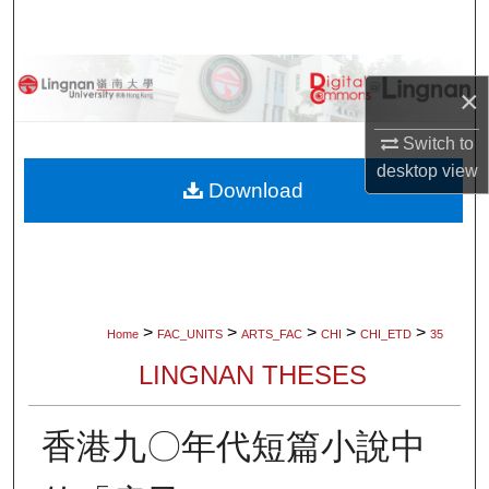
Search
Browse Collections
×
My Account
Switch to
desktop
view
About
Download
Digital Commons Network™
>
>
>
>
>
Home
FAC_UNITS
ARTS_FAC
CHI
CHI_ETD
35
LINGNAN THESES
香港九〇年代短篇小說中