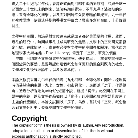
邁入二十世紀九〇年代，香港正式面對回歸中國的過渡期，並與全球一
起面對二十世紀末的到來。這個時期的香港，不單充滿了過渡期的焦
慮，還有全球化的衝擊，以及面對回歸不久便來臨的世紀末。九十年代
的複雜語境，使得這時期的香港文學蘊含了豐富多彩的價值，十分值得
關注。
文學中的空間，無論是對於敍述者或是讀者都起著重要的作用。然而，
過往的研究中，時間敍事往往成爲研究的焦點，文學中的空間研究卻寥
寥可數。在此情況下，實在有必要對文學中的空間多加關注。當代西方
地理學家大衛‧哈維（David Harvey）肯定了「空間」研究的價值 ——
「空間」可謂當今文學研究中的關鍵詞。他更提出：「掌握空間作爲一
個關鍵詞的要點，是要辨認出這個概念如何更好的整合到既有的社會、
文學和文化後設理論中，以及效果爲何。」
本論文欲從香港九〇年代的語境（九七回歸、全球化等）開始，梳理當
時備受關注的主題（九七、女性、都市異化）。進而以「房子」作爲視
角，透過分析香港九○年代的短篇小説，發掘「房子」此空間在不同主
題中的意義，以及文學作品如何以「房子」此空間來敍述主題且敍述了
主題的什麽面向。本論文試圖以「房子」爲例，嘗試將「空間」概念整
合到文學分析中，發掘空間在文學中的價值。
Copyright
The copyright of this thesis is owned by its author. Any reproduction,
adaptation, distribution or dissemination of this thesis without
express authorization is strictly prohibited.