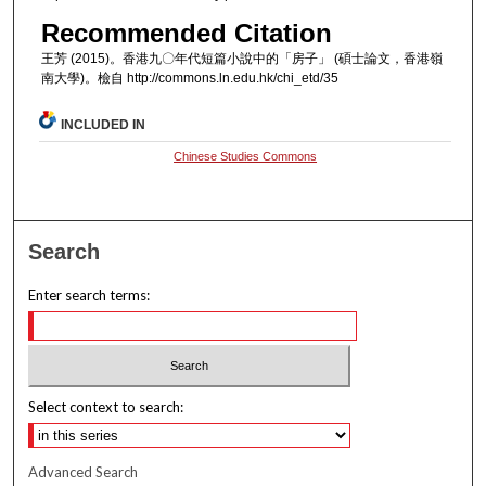
Recommended Citation
王芳 (2015)。香港九〇年代短篇小說中的「房子」 (碩士論文，香港嶺
南大學)。檢自 http://commons.ln.edu.hk/chi_etd/35
INCLUDED IN
Chinese Studies Commons
Search
Enter search terms:
Select context to search:
Advanced Search