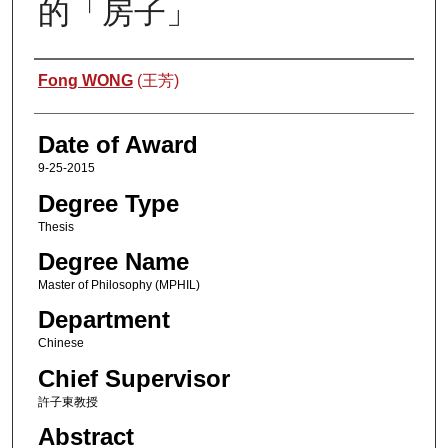
的「房子」
Author
Fong WONG
(王芳)
Date of Award
9-25-2015
Degree Type
Thesis
Degree Name
Master of Philosophy (MPHIL)
Department
Chinese
Chief Supervisor
許子東教授
Abstract