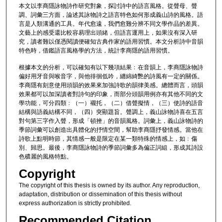
本文以李商隱詠物詩作研究對象，探討詩中的語言風格。從聲母、聲
調、詞彙三方面，論述其詠物詩之語言特色如何形成義山詩的風格。語
言是人類溝通的工具。年代愈遠，我們愈難分辨不同文學作品的差異。
文藝上的感受還比較容易理出頭緒，但語言運用上，如果沒有深入研
究，讀者難以僅憑閱讀便確知古典作家的語用習慣。本文分析詩中音韻
特色時，借鑑語言風格學的方法，統計李商隱的語用習慣。
根據本文的分析，可以確知有以下幾項結果﹕在音韻上，李商隱詠物詩
偏好用牙音與喉音字，與他徘徊低吟，纏綿綺艷的詩風有一定的關係。
李商隱有刻意使用頭韻的效果來加強詩歌的韻律美感。總體而言，頭韻
效果都可以加深讀者對詩句的印象，而部分頭韻用例亦有其他不同的文
學功能，可分四類﹕（一）襯托，（二）借聲擬情，（三）使詩的語音
結構與語義結構不同，（四）突顯題旨。聲調上，義山詠物詩喜在五言
對句第三字作入聲，形成「頓挫」的音韻風格。詞彙上，義山詠物詩的
季節詞彙可以創造出具體化的抒情空間，幫助李商隱抒發情感。當他在
詩歌上點明時節，其情感一般是限定在某一類特殊的情感上，如﹕傷
別、歸思。最後，李商隱詠物詩的季節詞彙多為偏正詞組，形成其詩設
色穠麗的風格特點。
Copyright
The copyright of this thesis is owned by its author. Any reproduction,
adaptation, distribution or dissemination of this thesis without
express authorization is strictly prohibited.
Recommended Citation