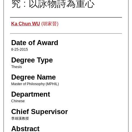
究 : 以詠物詩為重心
Author
Ka Chun WU
(胡家晉)
Date of Award
8-25-2015
Degree Type
Thesis
Degree Name
Master of Philosophy (MPHIL)
Department
Chinese
Chief Supervisor
李雄溪教授
Abstract