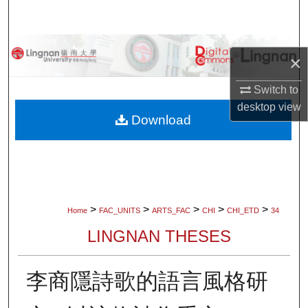
Search
Browse Collections
×
My Account
Switch to
desktop
view
About
Download
Digital Commons Network™
>
>
>
>
>
Home
FAC_UNITS
ARTS_FAC
CHI
CHI_ETD
34
LINGNAN THESES
李商隱詩歌的語言風格研