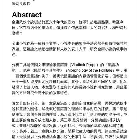
陳炳良教授
Abstract
金庸武俠小說崛起於五六十年代的香港，旋即引起追讀熱潮。時至今
日，它在海內外的學術界、傳播媒介依然享有巨大的號召力，秘密是甚
麼呢？
金庸小說作為一種敘事文學，小說本身的敘事手法必然是很值得探討的
課題。這篇論文就是從情節和人物的安排入手，研究金庸小說的敘事特
色。
分析工具是俄國文學理論家普羅普（Vladimir Propp）的「童話功
能」。他在《民間故事形態學》（Morphology of the Folktale）中，用
一百個俄國童話作例子，證明俄國童話的內容儘管變化多端，但都是由
三十一個功能按固定次序排列而成。此外，圍繞七組不同的功能，他又
發現了七組人物。本文選取了金庸的八部長篇小說作研究對象，用普羅
普的方法研究金庸小說的敘事特色。
論文分四個部分。第一章是緒論篇：先劃定研究的範圍，再探討武俠小
說和童話的關係，然後概述普羅普的理論和學界對它的評價。第二章是
應用篇：參照普羅普的理論，為八部小說勾勒可供比較的功能序列，並
把主要的角色分成七類人物。第三章 是分析篇：分析功能的排列方
式，並統計功能的出現次數，從而找出小說情節的基本結構和獨特趣
味；另外，就上一章的人物分類，闡釋七種人物的異同。第四章是結論
篇：最後就以上分析總結金庸小說的敘事手法，初步探討它吸引大量讀