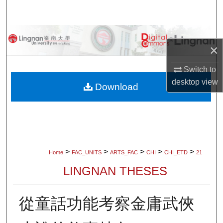
Search
Browse Collections
×
My Account
Switch to
desktop
view
About
Download
Digital Commons Network™
>
>
>
>
>
Home
FAC_UNITS
ARTS_FAC
CHI
CHI_ETD
21
LINGNAN THESES
從童話功能考察金庸武俠