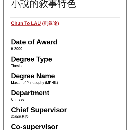
小說的敘事特色
Author
Chun To LAU
(劉眞途)
Date of Award
9-2000
Degree Type
Thesis
Degree Name
Master of Philosophy (MPHIL)
Department
Chinese
Chief Supervisor
馬幼垣教授
Co-supervisor