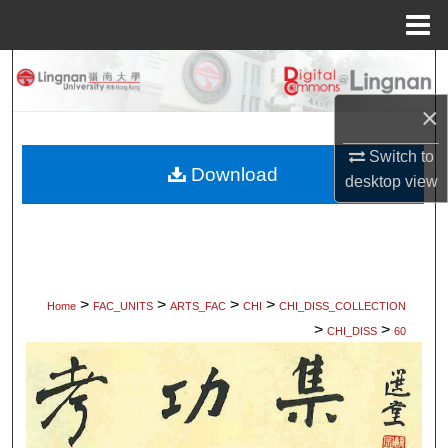
Menu
Home
Search
×
Browse Collections
Switch to
My Account
Download
desktop
view
About
Digital Commons Network™
>
>
>
>
Home
FAC_UNITS
ARTS_FAC
CHI
CHI_DISS_COLLECTION
>
>
CHI_DISS
60