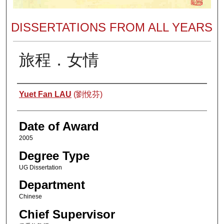
DISSERTATIONS FROM ALL YEARS
旅程．女情
Author
Yuet Fan LAU
(劉悅芬)
Date of Award
2005
Degree Type
UG Dissertation
Department
Chinese
Chief Supervisor