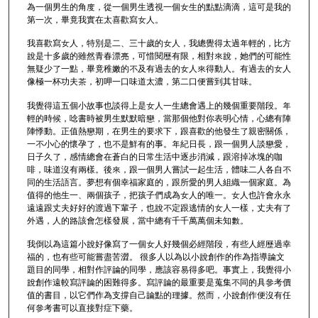
為一個男生的角度，從一個男生透視一個女生的點點滴滴，這可是我的
第一次，畢竟我實在太喜歡寫女人。
我喜歡寫女人，特別是二、三十歲的女人，我總覺得太過年輕的，比方
說是十多歲的雖然青春漂亮，可惜閱歷有限，相對來說，她們的可能性
無疑少了一點，畢竟稚嫩的不及有過去的女人來得動人。有過去的女人
像極一杯功夫茶，初呷一口味道太濃，第二口便嘗到其甘味。
我覺得這五個小故事也談得上是女人一生總會遇上的幾個重要階段。年
輕的時候，唸書時被男生默默暗戀，當那個他對你表明心情，心總有陣
陣悸動。正值熱戀期，在男生的要求下，跟喜歡的他發生了親密關係，
一不小心的懷孕了，也不是鮮有的事。年紀日長，跟一個男人談戀愛，
日子久了，感情總會在蒼白的日常生活中逐步消減，跟溶掉冰塊的咖
啡，味道沒有兩樣。後來，跟一個男人嘗試一起生活，體味二人各自不
同的生活語言。夢想有個幸福家庭的，跟所愛的男人組織一個家庭。為
值得的他生一、兩個孩子，把孩子們成為女人的唯一。女人也許會永永
遠遠跟丈夫好好的渡過下輩子，也說不定跟逃情的女人一樣，丈夫有了
外遇，人的路該會怎樣發展，當中總有千千萬萬個未知數。
我倒以為這篇小說好像寫了一個女人好幾個必經階段，有些人經歷過幸
福的，也有些可能嘗盡苦澀。 很多人以為以小說創作的作為指導論文
題目的同學，相對作評論的同學，應該容易得多吧。事實上，我覺得小
說創作遠較寫評論的困難得多。寫評論的最重要是蒐集不同的具參考價
值的書目，以它們作為支撐自己論點的理據。然而，小說創作便沒有任
何參考書可以直接對症下藥。