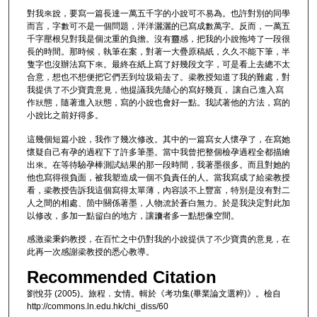
對我來說，要寫一篇長達一萬五千字的小說可不易為。也許對別的同學
而言，字數可不是一個問題，洋洋灑灑的已寫成數萬字。反而，一萬五
千字壓根兒對我是個沈重的負擔。沒有靈感，把我的小說拖垮了一段很
長的時間。那時候，執筆在案，對著一大疊原稿紙，久久不能下筆，半
隻字也沒辦法寫下來。最終在紙上寫了好幾段文字，可是看上去總不太
合意，想也不想便把它們丟到垃圾箱去了。梁教授知道了我的難處，對
我提供了不少寶貴意見，他提議我先隨心的寫好幾頁， 讓自己進入寫
作狀態，隨著進入狀態，寫的小說也會好一點。我試著他的方法，寫的
小說比之前好得多。
這幾個短篇小說，我作了幾次修改。其中的一篇寫女人懷孕了，在寫她
懷疑自己有孕的過程下了許多筆墨。當中我曾把整個檢孕過程全都描繪
出來。在等待驗孕棒測試結果的那一段時間，我著墨很多。而且對她的
他也寫得很負面，被我塑造成一個不負責任的人。當我寫成了給梁教授
看，梁教授告訴我這個寫得太單薄，內容談不上豐富，特別是沒有對二
人之間的相處、箇中關係著墨，人物流於蒼白無力。於是我決定對此加
以修改，多加一點留白的地方，讓讀者多一點想像空間。
感激梁秉鈞教授，在百忙之中仍對我的小說提供了不少寶貴的意見，在
此再一次感謝梁教授的悉心教導。
Recommended Citation
劉悅芬 (2005)。旅程．女情。輯於《考功集(畢業論文選粹)》。檢自
http://commons.ln.edu.hk/chi_diss/60