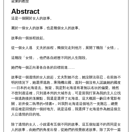
梁秉鈞教授
Abstract
這是一個關於女人的故事。
屬於一個女人的故事，也是幾個女人的故事。
故事由一個旅程說起。
從一個女人逃離丈夫的旅程，獨個兒走到他方，展開了幾段「女情」。
這幾段「女情」，他們各自經歷不同的人生階段。
她們每一個正向著各自各的目標前進……
故事從一個逃情的女人說起，丈夫對她不忠，她沒辦法容忍，在前路不
明的情況下，她選擇逃跑，乘飛機出國，逃到一個沒有人認識她的國度
──日本的北海道去。無疑，我是對北海道有著無以名狀的偏愛。雖然
不曾到過這裡，只到過本州的大城市去，可是當我打算為我的主人公找
一個逃跑後的落腳點，我還是選擇了北海道。這大概跟一齣日本電影有
關，岩井俊二執導的«情書»，叫我對北海道這個地方一見難忘，總覺
得這裡是回憶的一個好地方。就是這樣，我選擇了北海道作為她這個主
人公逃情的目的地。
除了逃情的女人，小說還有五個不同的故事。這五個短篇不約而同是女
人的故事，由她們的角度出發，從她們的視覺敘述故事。除了其中一篇