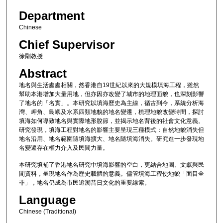
Department
Chinese
Chief Supervisor
徐剛教授
Abstract
地名與生活處處相關，然香港自19世紀以來的大規模填海工程，雖然
幫助本港增加大量用地，但亦因亦改變了城市的地理面貌，也深刻影響
了地名的「名實」。本研究以填海歷史為主線，循古到今，系統分析海
灣、岬角、島嶼及水系四類地貌的地名變遷，梳理地貌改變時間，探討
填海如何導致地名與實際地形脫節，並揭示地名背後的社會文化意義。
研究發現，填海工程對地名的影響主要呈現三種模式：自然地貌消失但
地名沿用、地名範圍隨填海擴大、地名隨填海消失。研究進一步發現地
名變遷存在權力介入及民間力量。
本研究填補了香港地名研究中填海影響的空白，更結合地圖、文獻與民
間資料，呈現地名作為歷史載體的意義。儘管填海工程使地貌「面目全
非」，地名仍成為市民追溯昔日文化的重要線索。
Language
Chinese (Traditional)