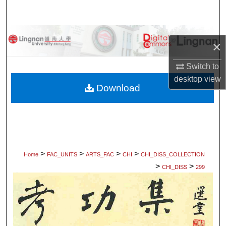
Search
Browse Collections
×
My Account
Switch to
desktop
view
About
Download
Digital Commons Network™
>
>
>
>
Home
FAC_UNITS
ARTS_FAC
CHI
CHI_DISS_COLLECTION
>
>
CHI_DISS
299