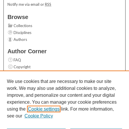
Notify me via email or
RSS
Browse
Collections
Disciplines
Authors
Author Corner
FAQ
Copyright
User Guide
Contact Us
We use cookies that are necessary to make our site
work. We may also use additional cookies to analyze,
Links
improve, and personalize our content and your digital
Top 10 Downloads (All time)
experience. You can manage your cookie preferences
Activity by year
using the
Cookie settings
link. For more information,
see our
Cookie Policy